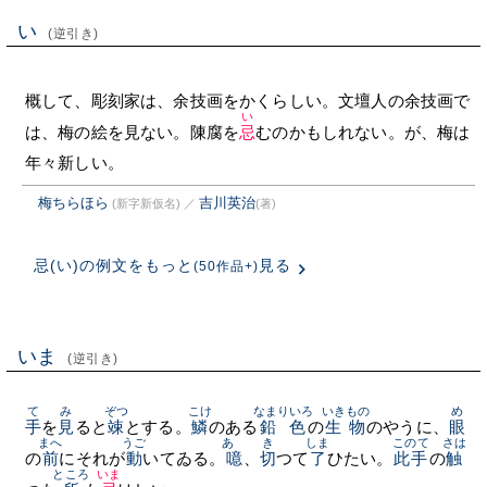
い
(逆引き)
概して、彫刻家は、余技画をかくらしい。文壇人の余技画で
い
は、梅の絵を見ない。陳腐を
忌
むのかもしれない。が、梅は
年々新しい。
梅ちらほら
吉川英治
(新字新仮名)
／
(著)
忌(い)の例文をもっと
見る
(50作品+)
いま
(逆引き)
て
み
ぞつ
こけ
なまりいろ
いきもの
め
手
を
見
ると
竦
とする。
鱗
のある
鉛色
の
生物
のやうに、
眼
まへ
うご
あゝ
き
しま
このて
さは
の
前
にそれが
動
いてゐる。
噫
、
切
つて
了
ひたい。
此手
の
触
ところ
いま