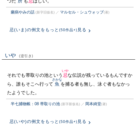
つた
所
も
忌
はしい。
癩病やみの話
マルセル・シュウォッブ
(新字旧仮名)
／
(著)
忌(いま)の例文をもっと
見る
(50作品+)
いや
(逆引き)
いや
それでも帯取りの池という
忌
な伝説が残っているもんですか
さかな
ら、誰もそこへ行って
魚
を捕る者も無し、泳ぐ者もなかっ
たようでした。
半七捕物帳：08 帯取りの池
岡本綺堂
(新字新仮名)
／
(著)
忌(いや)の例文をもっと
見る
(50作品+)