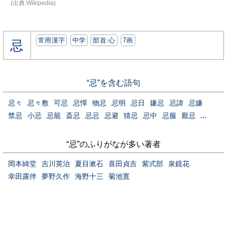
(出典:Wikipedia)
常用漢字
中学
部首:⼼
7画
忌
“忌”を含む語句
忌々
忌々敷
可忌
忌憚
物忌
忌明
忌日
嫌忌
忌諱
忌嫌
...
禁忌
小忌
忌籠
斎忌
忌忌
忌避
猜忌
忌中
忌服
厭忌
“忌”のふりがなが多い著者
岡本綺堂
吉川英治
夏目漱石
喜田貞吉
紫式部
泉鏡花
幸田露伴
夢野久作
海野十三
菊池寛