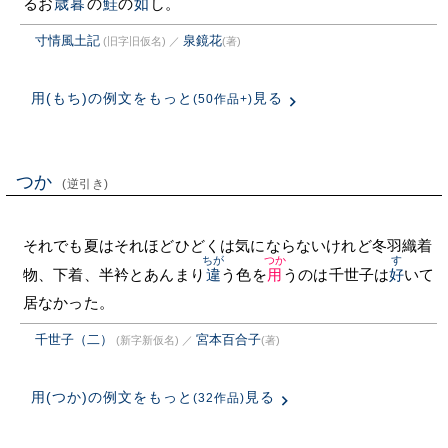
るお
歳暮
の
鮭
の
如
し。
寸情風土記
泉鏡花
(旧字旧仮名)
／
(著)
用(もち)の例文をもっと
見る
(50作品+)
つか
(逆引き)
それでも夏はそれほどひどくは気にならないけれど冬羽織着
ちが
つか
す
物、下着、半衿とあんまり
違
う色を
用
うのは千世子は
好
いて
居なかった。
千世子（二）
宮本百合子
(新字新仮名)
／
(著)
用(つか)の例文をもっと
見る
(32作品)