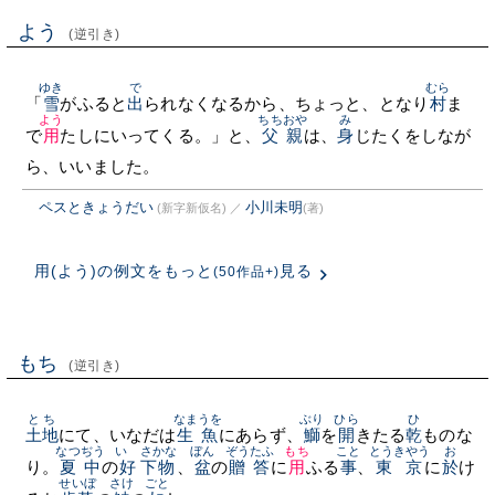
よう
(逆引き)
ゆき
で
むら
「
雪
がふると
出
られなくなるから、ちょっと、となり
村
ま
よう
ちちおや
み
で
用
たしにいってくる。」と、
父親
は、
身
じたくをしなが
ら、いいました。
ペスときょうだい
小川未明
(新字新仮名)
／
(著)
用(よう)の例文をもっと
見る
(50作品+)
もち
(逆引き)
とち
なまうを
ぶり
ひら
ひ
土地
にて、いなだは
生魚
にあらず、
鰤
を
開
きたる
乾
ものな
なつぢう
いゝ
さかな
ぼん
ぞうたふ
もち
こと
とうきやう
お
り。
夏中
の
好
下物
、
盆
の
贈答
に
用
ふる
事
、
東京
に
於
け
せいぼ
さけ
ごと