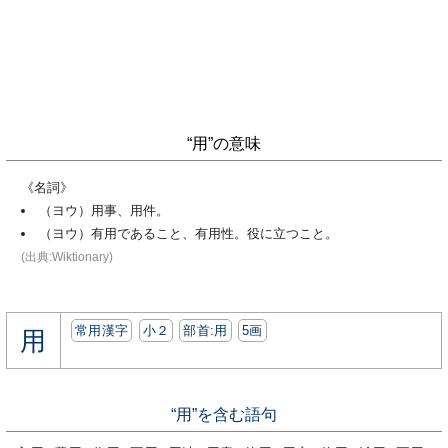
“用”の意味
《名詞》
（ヨウ）用事、用件。
（ヨウ）有用であること、有用性。役に立つこと。
(出典:Wiktionary)
常用漢字
小２
部首:⽤
5画
用
“用”を含む語句