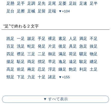
足懸
足手
足調
足先
足尾
足萎
足趾
足速
足半
足台
足擦
足械
足留
足端
▼+104
“足”で終わる２文字
跣足
一足
跛足
手足
裸足
素足
人足
満足
不足
百足
洗足
蛇足
発足
片足
後足
具足
急足
抜足
四足
襟足
三足
二足
御足
滿足
荷足
驥足
物足
揚足
駈足
両足
摺足
早足
逸足
遠足
駿足
纏足
高足
前足
兩足
忍足
浮足
鎌足
飽足
利足
土足
頸足
下足
力足
十足
諸足
▼+155
▼ すべて表示