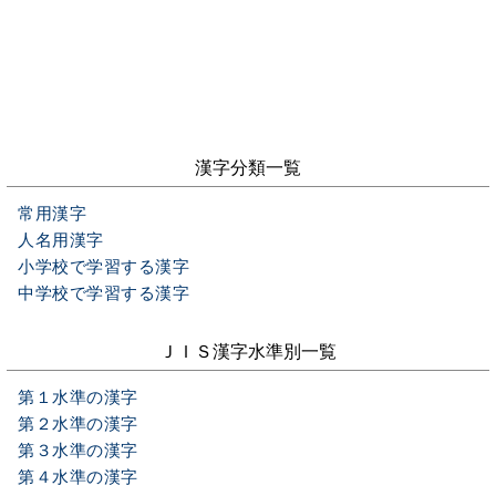
漢字分類一覧
常用漢字
人名用漢字
小学校で学習する漢字
中学校で学習する漢字
ＪＩＳ漢字水準別一覧
第１水準の漢字
第２水準の漢字
第３水準の漢字
第４水準の漢字