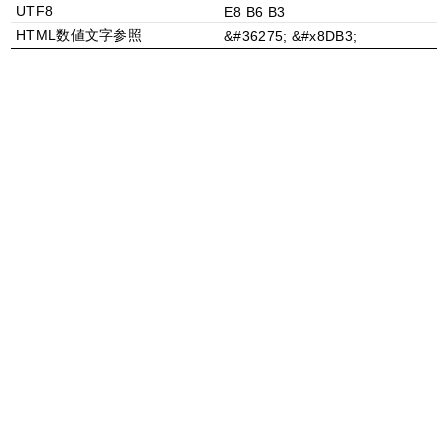
UTF8
E8 B6 B3
HTML数値文字参照
&#36275; &#x8DB3;