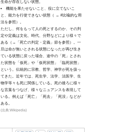
生命が存在しない状態。
機能を果たせないこと、役に立てないこ
と、能力を行使できない状態（ → #比喩的な用
法を参照）。
ただし、何をもって人の死とするのか、その判
定や定義は文化、時代、分野などにより様々で
ある（→「死亡の判定・定義」節を参照）。一
旦は命が無いとされる状態になったが再び生き
ている状態に戻った場合、途中の「死」とされ
た状態を「仮死」や「仮死状態」「臨死状態」
という。伝統的に宗教、哲学、神学が死を扱っ
てきた。近年では、死生学、法学、法医学、生
物学等々も死に関係している。死の後ろに様々
な言葉をつなげ、様々なニュアンスを表現して
いる。例えば「死亡」「死去」「死没」などが
ある。
(出典:Wikipedia)