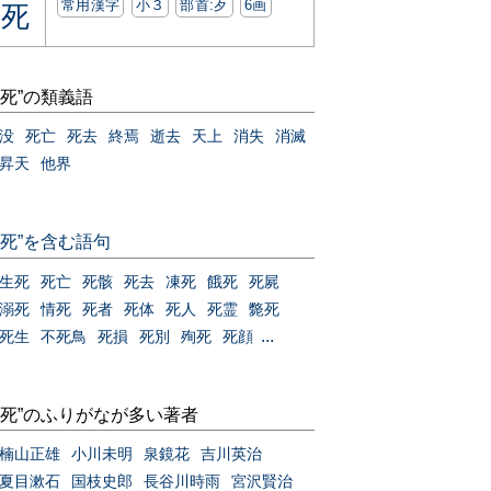
常用漢字
小３
部首:⽍
6画
死
“死”の類義語
没
死亡
死去
終焉
逝去
天上
消失
消滅
昇天
他界
“死”を含む語句
生死
死亡
死骸
死去
凍死
餓死
死屍
溺死
情死
死者
死体
死人
死霊
斃死
...
死生
不死鳥
死損
死別
殉死
死顔
“死”のふりがなが多い著者
楠山正雄
小川未明
泉鏡花
吉川英治
夏目漱石
国枝史郎
長谷川時雨
宮沢賢治