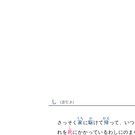
し
(逆引き)
うち
か
かえ
さっそく
家
に
駆
けて
帰
って、いつ
し
れを
死
にかかっているわしにのま