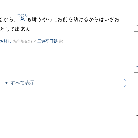
わたし
るから、
私
も斯うやってお前を助けるからはいざお
として出来ん
猶お腥し
三遊亭円朝
(新字新仮名)
／
(著)
▼ すべて表示