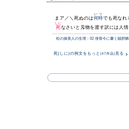
いつ
まア／＼死ぬのは
何時
でも死なれ
しに
死
なさいと刄物を渡す訳には人情
松の操美人の生埋：02 侠骨今に馨く賊胆
死(しに)の例文をもっと
見る
(47作品)