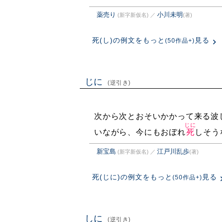
薬売り
小川未明
(新字新仮名)
／
(著)
死(し)の例文をもっと
見る
(50作品+)
じに
(逆引き)
次から次とおそいかかって来る波
じに
いながら、今にもおぼれ
死
しそう
新宝島
江戸川乱歩
(新字新仮名)
／
(著)
死(じに)の例文をもっと
見る
(50作品+)
しに
(逆引き)