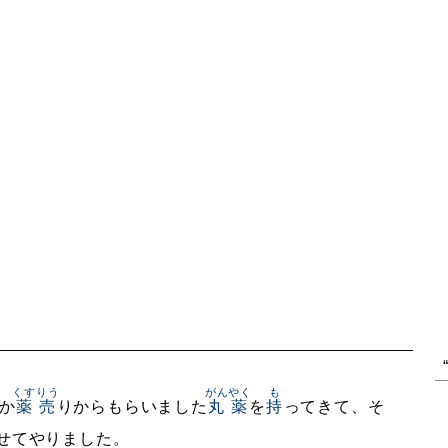
くすりう
がんやく
も
か
薬売
りからもらいました
丸薬
を
持
ってきて、そ
せてやりました。