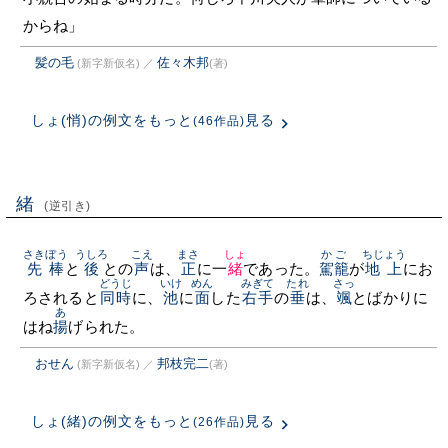
からね」
髪の毛
佐々木邦
(新字新仮名)
／
(著)
しょ(悄)の例文をもっと
見る
(46作品)
緒
(逆引き)
さきぼう
うしろ
こえ
まさ
しょ
かご
ちじょう
先棒
と
後
との
声
は、
正
に一
緒
であった。
駕籠
が
地上
にお
どうじ
いけ
めん
みぎて
たれ
さっ
ろされると
同時
に、
池
に
面
した
右手
の
垂
は、
颯
とばかりに
あ
はね
揚
げられた。
おせん
邦枝完二
(新字新仮名)
／
(著)
しょ(緒)の例文をもっと
見る
(26作品)