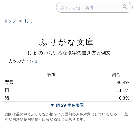
トップ
>
しょ
ふりがな文庫
“しょ”のいろいろな漢字の書き方と例文
カタカナ：
ショ
語句
割合
背負
46.4%
悄
11.1%
緒
6.3%
▼ 他 29 件を表示
(注) 作品の中でふりがなが振られた語句のみを対象としているため、一般
的な用法や使用頻度とは異なる場合があります。