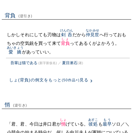
背負
(逆引き)
けんのん
なかみせ
しかしそれにしても刃物は
剣呑
だから
仲見世
へ行っておも
しょ
ちゃの空気銃を買って来て
背負
ってあるくがよかろう。
あいきょう
愛嬌
があっていい。
吾輩は猫である
夏目漱石
(新字新仮名)
／
(著)
しょ(背負)の例文をもっと
見る
(50作品+)
悄
(逆引き)
しょ
あすこ
もう
「君、君、今日は井口君が
悄
げている。
彼処
も
最早
ソロ／＼
小競合の始まる時分だ。何しろ中川夫人が軍師についている