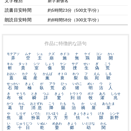
文字種別
新字新仮名
読書目安時間
約5時間23分（500文字/分）
朗読目安時間
約8時間58分（300文字/分）
作品に特徴的な語句
モテアソ
ムナ
シュ
クズ
ホドコ
ナ
ケイ
コン
かい
弄
空
主
崩
施
無
鶏
困
開
キル
タット
シツ
しょう
ケン
サグ
せい
ぎ
こう
斬
貴
室
傷
賢
捜
生
偽
荒
おおい
カク
な
かんば
オトロ
れつ
フ
えん
しる
蓋
蔵
産
薫
衰
裂
臥
宛
験
せっかい
きょく
が
アラ
ひっ
いのこ
めい
ウ
と
石階
極
臥
荒
必
猪
明
沽
人
き
そうろ
とき
つぶ
きょう
トウトウ
ボク
あろ
しらせ
布
候
瞬
詳
驚
到頭
牧
濯
兆
かつ
かん
おとずれ
こう
たも
ち
か
いえ
あらたま
葛
甘
消息
降
賜
治
禍
屋
革
や
しりぞ
いでた
だいほう
よ
きょうきょう
げき
シンヤ
焦
退
扮装
大方
芳
怯々
隙
新野
い
じゅうじつ
いぬい
めあわ
きょう
いとけな
かん
委
十日
乾
娶
郷
幼
関