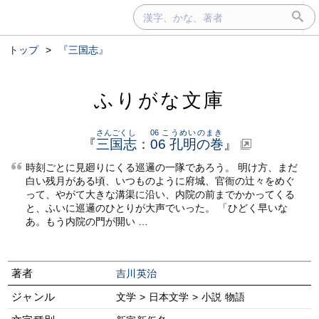
トップ
>
『三国志』
ふりがな文庫
さんごくし
06 こうめいのまき
『
三国志
：
06 孔明の巻
』
時刻ごとに見廻りにくる巡邏の一隊であろう。 明け方、まだ
白い残月がある頃、いつものように府城、官衙の辻々をめぐ
って、やがて大きな溝渠に沿い、内院の前までかかってくる
と、ふいに巡邏のひとりが大声でいった。 「ひどく早いな
あ。もう内院の門が開い …
著者
吉川英治
ジャンル
文学 > 日本文学 > 小説 物語