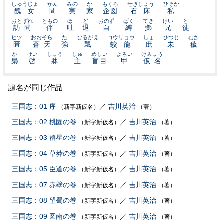
しゅうじょ
かん
みの
か
もくろ
せきしょう
ひそか
醜女
間
実
家
企図
石床
私
おとずれ
ともの
ほ
ど
おのず
ばく
てき
けい
と
訪問
伴
吐
退
自
縛
擲
兄
徒
ヒツ
おおぞら
た
ひるがえ
コウリョウ
しょ
ひつじ
むさ
匱
蒼天
強
飄
蛟龍
庶
未
穢
か
けい
しょう
しゅ
めしい
よろい
けみょう
梟
啓
牀
主
盲目
甲
仮名
題名が同じ作品
三国志：01 序
／
吉川英治
（新字新仮名）
（著）
三国志：02 桃園の巻
／
吉川英治
（新字新仮名）
（著）
三国志：03 群星の巻
／
吉川英治
（新字新仮名）
（著）
三国志：04 草莽の巻
／
吉川英治
（新字新仮名）
（著）
三国志：05 臣道の巻
／
吉川英治
（新字新仮名）
（著）
三国志：07 赤壁の巻
／
吉川英治
（新字新仮名）
（著）
三国志：08 望蜀の巻
／
吉川英治
（新字新仮名）
（著）
三国志：09 図南の巻
／
吉川英治
（新字新仮名）
（著）