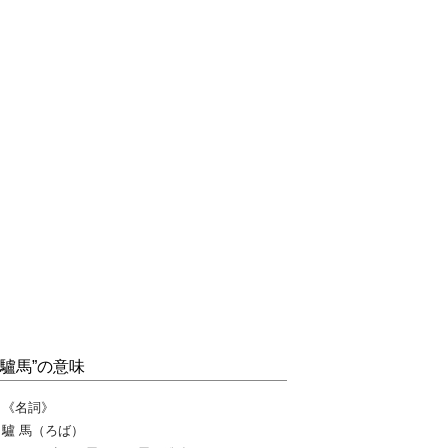
“驢馬”の意味
《名詞》
驢 馬（ろば）