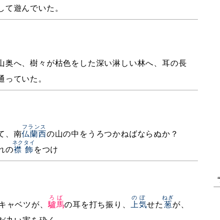
して遊んでいた。
山奥へ、樹々が枯色をした深い淋しい林へ、耳の長
通っていた。
フランス
て、南
仏蘭西
の山の中をうろつかねばならぬか？
ネクタイ
れの
襟飾
をつけ
ろば
のぼ
ねぎ
キャベツが、
驢馬
の耳を打ち振り、
上気
せた
葱
が、