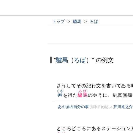
トップ
>
驢馬
>
ろば
“
驢馬
（
ろば
）” の例文
さうしてその紀行文を書いてゐる
くさ
ろば
艸
を得た
驢馬
のやうに、純真無垢
あの頃の自分の事
芥川竜之介
(新字旧仮名)
／
ところどころにあるステーション