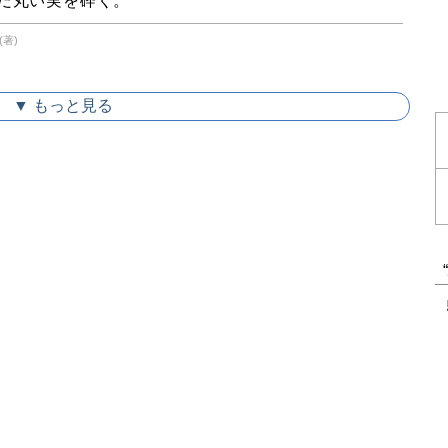
だ丸い実を砕く。
(著)
▼ もっと見る