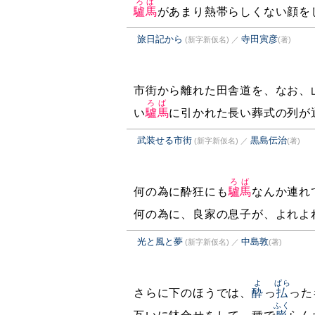
ろば
驢馬
があまり熱帯らしくない顔を
旅日記から
寺田寅彦
(新字新仮名)
／
(著)
市街から離れた田舎道を、なお、
ろば
い
驢馬
に引かれた長い葬式の列が
武装せる市街
黒島伝治
(新字新仮名)
／
(著)
ろば
何の為に酔狂にも
驢馬
なんか連れ
何の為に、良家の息子が、よれよ
光と風と夢
中島敦
(新字新仮名)
／
(著)
よ
ぱら
さらに下のほうでは、
酔
っ
払
った
ふく