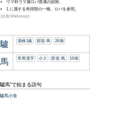
ウマ科ウマ属ロバ亜属の総称、
1.に属する奇蹄類の一種。ロバを参照。
(出典:Wiktionary)
漢検1級
部首:⾺
26画
驢
常用漢字
小２
部首:⾺
10画
馬
“驢馬”で始まる語句
驢馬小舎