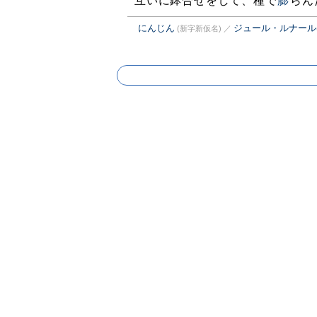
互いに鉢合せをして、種で
膨
らん
にんじん
ジュール・ルナール
(新字新仮名)
／