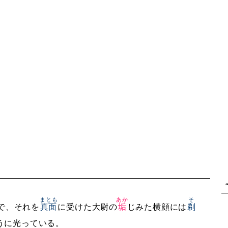
まとも
あか
そ
で、それを
真面
に受けた大尉の
垢
じみた横顔には
剃
うに光っている。