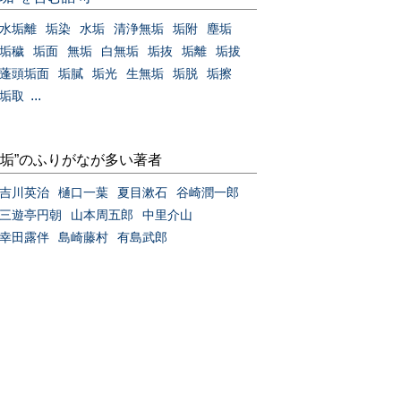
水垢離
垢染
水垢
清浄無垢
垢附
塵垢
垢穢
垢面
無垢
白無垢
垢抜
垢離
垢拔
蓬頭垢面
垢膩
垢光
生無垢
垢脱
垢擦
...
垢取
“垢”のふりがなが多い著者
吉川英治
樋口一葉
夏目漱石
谷崎潤一郎
三遊亭円朝
山本周五郎
中里介山
幸田露伴
島崎藤村
有島武郎