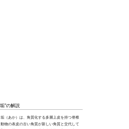
“垢”の解説
垢（あか）は、角質化する多層上皮を持つ脊椎
動物の表皮の古い角質が新しい角質と交代して