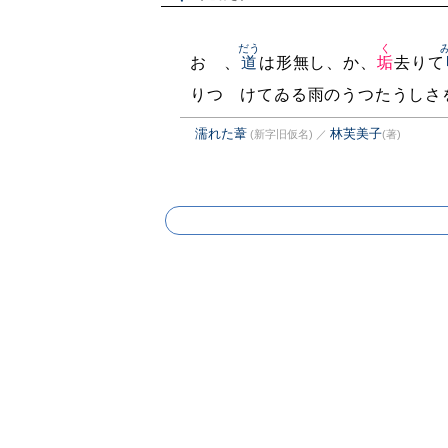
だう
く
おゝ、
道
は形無し、か、
垢
去りて
りつゞけてゐる雨のうつたうしさ
濡れた葦
林芙美子
(新字旧仮名)
／
(著)