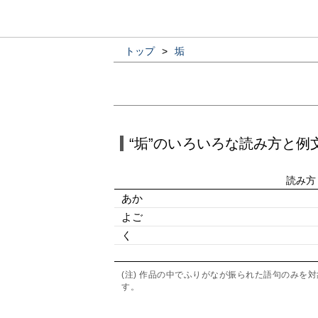
トップ
>
垢
“垢”のいろいろな読み方と例
読み方
あか
よご
く
(注) 作品の中でふりがなが振られた語句のみ
す。