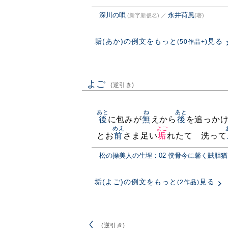
深川の唄
永井荷風
(新字新仮名)
／
(著)
垢(あか)の例文をもっと
見る
(50作品+)
よご
(逆引き)
あと
ね
あと
後
に包みが
無
えから
後
を追っか
めえ
よご
とお
前
さま足い
垢
れたてゝ洗って
松の操美人の生埋：02 侠骨今に馨く賊胆
垢(よご)の例文をもっと
見る
(2作品)
く
(逆引き)