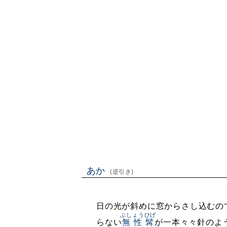
あか
(逆引き)
日の光が斜めに窓からさし込むの
ぶしょうひげ
らない
無性髯
が一本々々針のよ