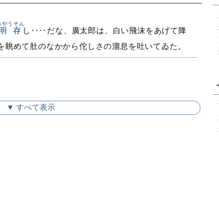
みやうそん
明存
し‥‥だな、廣太郎は、白い飛沫をあげて降
を眺めて肚のなかから佗しさの溜息を吐いてゐた。
▼ すべて表示