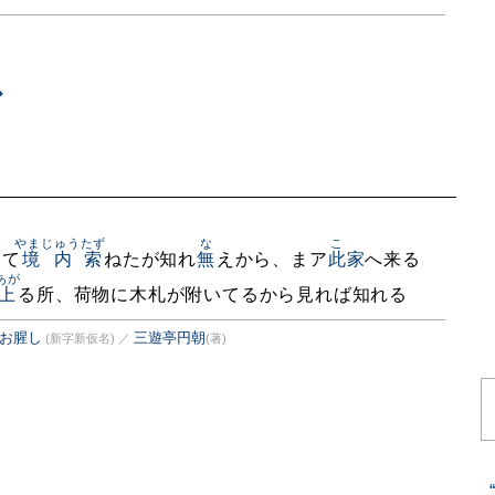
やまじゅう
たず
な
こゝ
けて
境内
索
ねたが知れ
無
えから、まア
此家
へ来る
あが
上
る所、荷物に木札が附いてるから見れば知れる
猶お腥し
三遊亭円朝
(新字新仮名)
／
(著)