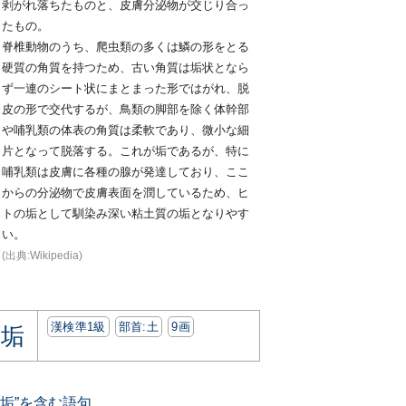
剥がれ落ちたものと、皮膚分泌物が交じり合っ
たもの。
脊椎動物のうち、爬虫類の多くは鱗の形をとる
硬質の角質を持つため、古い角質は垢状となら
ず一連のシート状にまとまった形ではがれ、脱
皮の形で交代するが、鳥類の脚部を除く体幹部
や哺乳類の体表の角質は柔軟であり、微小な細
片となって脱落する。これが垢であるが、特に
哺乳類は皮膚に各種の腺が発達しており、ここ
からの分泌物で皮膚表面を潤しているため、ヒ
トの垢として馴染み深い粘土質の垢となりやす
い。
(出典:Wikipedia)
漢検準1級
部首:⼟
9画
垢
“垢”を含む語句