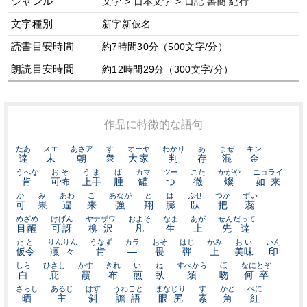
ジャンル
文学 > 日本文学 > 日記 書簡 紀行
文字種別
新字新仮名
読書目安時間
約7時間30分（500文字/分）
朗読目安時間
約12時間29分（300文字/分）
作品に特徴的な語句
たあ
スエ
あさア
す
オーヤ
わかり
あ
まぜ
キン
達
末
朝
衆
大家
判
存
混
金
うべな
おそ
うま
ば
カマ
ツー
こた
かがや
ニョライ
肯
可怖
上手
腫
罐
つ
徹
燦
如来
か
み
あわ
こ
あなが
と
は
ふせ
つか
ずい
可
果
遑
来
強
翔
膨
臥
把
蕊
めざめ
けげん
ヤナザワ
およそ
なま
あが
せんだって
目醒
可訝
柳沢
凡
生
上
先達
たと
りんりん
うなず
カラ
おそ
はじ
かみ
おい
いん
仮令
凜々
肯
—
畏
弾
上
美味
印
しら
ひさし
かす
きれ
い
ね
すべから
ほ
なにとぞ
白
庇
霞
布
煎
臥
須
吻
何卒
さらし
あるじ
はす
うわこと
まなじり
す
かど
べに
晒
主
斜
譫語
眼尻
素
角
紅