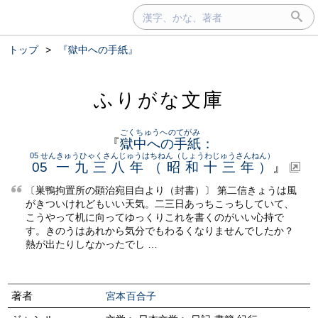
トップ
>
『獄中への手紙』
ふりがな文庫
ごくちゅうへのてがみ
『
獄中への手紙
：
05 せんきゅうひゃくさんじゅうはちねん（しょうわじゅうさんねん）
05 一九三八年（昭和十三年）
』
〔巣鴨拘置所の顕治宛目白より（封書）〕 第二信きょうは風
がきついけれどもいい天気。二三日あっちこっちしていて、
こうやって机に向ってゆっくりこれを書くのがいい心持で
す。きのうはあれから気分でもわるくなりませんでしたか？
熱が出たりしなかったでし …
著者
宮本百合子