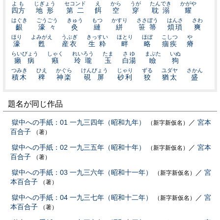
よも
じぎょう
セコンド
え
から
うが
たんでき
かがや
四方
地形
第二
餌
空
穿
耽溺
耀
はぐき
ごうごう
きゅう
もつ
かすり
ささぼう
はんさ
さわ
齦
濠々
灸
縺
絣
笹箒
煩瑣
爽
ほり
よみがえ
うぶぎ
きっすい
ほとり
ほぼ
こしつ
や
濠
甦
産衣
生粋
畔
略
痼疾
瘠
らいびょう
しゃく
れいろう
たま
さゆ
まぶた
いぬ
癩病
癪
玲瓏
玉
白湯
瞼
狗
つみき
ひえ
かぐら
けんびょう
じゃり
ずる
ユダヤ
さかん
積木
稗
神楽
硯屏
砂利
狡
猶太
盛
題名が同じ作品
獄中への手紙：01 一九三四年（昭和九年）
／
宮本
（新字新仮名）
百合子
（著）
獄中への手紙：02 一九三五年（昭和十年）
／
宮本
（新字新仮名）
百合子
（著）
獄中への手紙：03 一九三六年（昭和十一年）
／
宮
（新字新仮名）
本百合子
（著）
獄中への手紙：04 一九三七年（昭和十二年）
／
宮
（新字新仮名）
本百合子
（著）