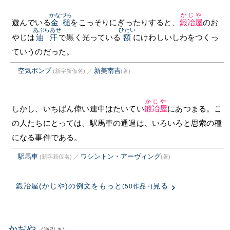
かなづち
かじや
遊んでいる
金槌
をこっそりにぎったりすると、
鍛冶屋
のお
あぶらあせ
ひたい
やじは
油汗
で黒く光っている
額
にけわしいしわをつくっ
ていうのだった。
空気ポンプ
新美南吉
(新字新仮名)
／
(著)
かじや
しかし、いちばん偉い連中はたいてい
鍛冶屋
にあつまる。こ
の人たちにとっては、駅馬車の通過は、いろいろと思索の種
になる事件である。
駅馬車
ワシントン・アーヴィング
(新字新仮名)
／
(著)
鍛冶屋(かじや)の例文をもっと
見る
(50作品+)
かぢや