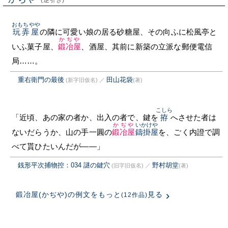
(逆引き)
おもちやや
玩弄屋
の隣に可愛い娘の居る砂糖屋、その向ふに松風亭と
かぢや
いふ菓子屋、
鍛冶屋
、酒屋、其前に新築の立派な郵便電信
局……。
重右衛門の最後
田山花袋
(新字旧仮名)
／
(著)
こしら
「近頃、あの家の者か、出入の者で、鍵を
拵
へさせた者は
かぢや
いかけや
ないだらうか、山の手一圓の
鍛冶屋
鑄掛屋
を、ごく内證で調
べて貰ひたいんだが——」
銭形平次捕物控：034 謎の鍵穴
野村胡堂
(旧字旧仮名)
／
(著)
鍛冶屋(かぢや)の例文をもっと
見る
(12作品)