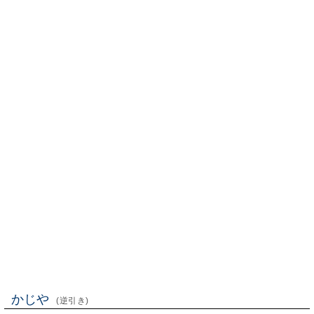
かじや
(逆引き)