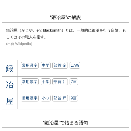
“鍛冶屋”の解説
鍛冶屋（かじや、en: blacksmith）とは、一般的に鍛冶を行う店舗、も
しくはその職人を指す。
(出典:Wikipedia)
常用漢字
中学
部首:⾦
17画
鍛
常用漢字
中学
部首:⼎
7画
冶
常用漢字
小３
部首:⼫
9画
屋
“鍛冶屋”で始まる語句