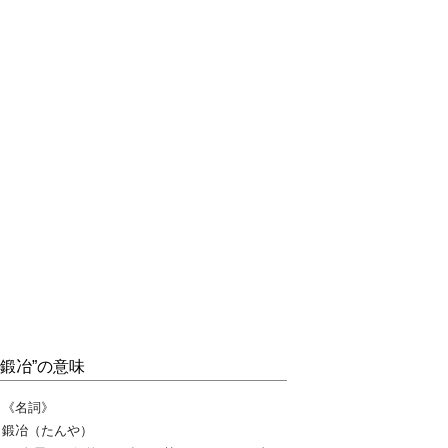
“鍛冶”の意味
《名詞》
鍛冶（たんや）