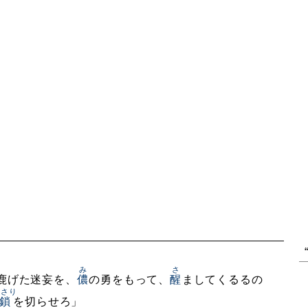
み
さ
鹿げた迷妄を、
儂
の勇をもって、
醒
ましてくるるの
くさり
鎖
を切らせろ」