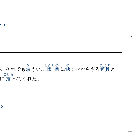
る
か
しよくげふ
か
だうぐ
が、それでも
恁
ういふ
職業
に
缺
くべからざる
道具
と
か
こしら
に
拵
へてくれた。