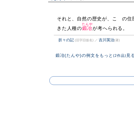
それと、自然の歴史が、こゝの住
たんや
きた人種の
鍛冶
が考へられる。
折々の記
吉川英治
(旧字旧仮名)
／
(著)
鍛冶(たんや)の例文をもっと
見
(2作品)