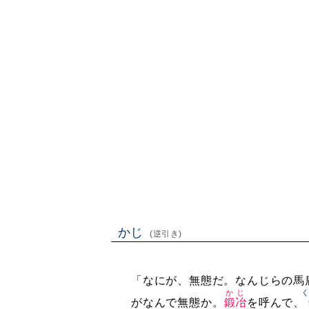
かじ
(逆引き)
「なにが、無態だ。なんじらの馬
かじ
がなんで無態か。
鍛冶
を呼んで、