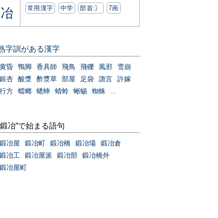
常用漢字
中学
部首:⼎
7画
冶
熟字訓がある漢字
黄昏
鴨脚
香具師
飛鳥
飛礫
風邪
雪崩
銀杏
酸漿
酢漿草
部屋
足袋
譫言
許嫁
行方
蟷螂
蟋蟀
蜻蛉
蜥蜴
蜘蛛
...
“鍛冶”で始まる語句
鍛冶屋
鍛冶町
鍛冶橋
鍛冶場
鍛冶倉
鍛冶工
鍛冶屋派
鍛冶部
鍛冶橋外
鍛冶屋町