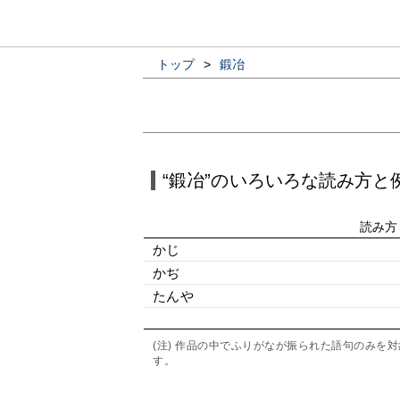
トップ
>
鍛冶
“鍛冶”のいろいろな読み方と
読み方
かじ
かぢ
たんや
(注) 作品の中でふりがなが振られた語句のみ
す。