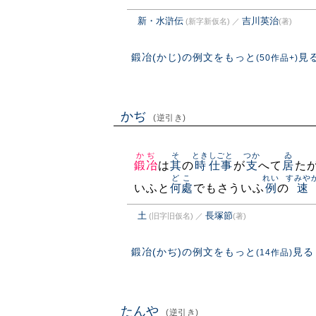
新・水滸伝
吉川英治
(新字新仮名)
／
(著)
鍛冶(かじ)の例文をもっと
見
(50作品+)
かぢ
(逆引き)
かぢ
そ
とき
しごと
つか
ゐ
鍛冶
は
其
の
時
仕事
が
支
へて
居
た
どこ
れい
すみや
いふと
何處
でもさういふ
例
の
速
土
長塚節
(旧字旧仮名)
／
(著)
鍛冶(かぢ)の例文をもっと
見る
(14作品)
たんや
(逆引き)