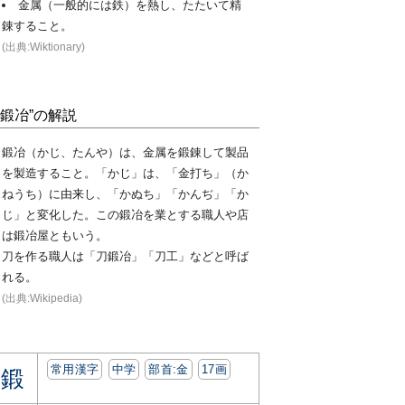
金属（一般的には鉄）を熱し、たたいて精
錬すること。
(出典:Wiktionary)
“鍛冶”の解説
鍛冶（かじ、たんや）は、金属を鍛錬して製品
を製造すること。「かじ」は、「金打ち」（か
ねうち）に由来し、「かぬち」「かんぢ」「か
じ」と変化した。この鍛冶を業とする職人や店
は鍛冶屋ともいう。
刀を作る職人は「刀鍛冶」「刀工」などと呼ば
れる。
(出典:Wikipedia)
常用漢字
中学
部首:⾦
17画
鍛