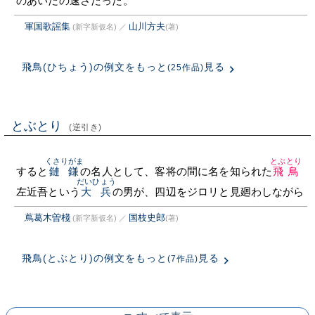
のあいだの速さだった。
軍国歌謡集
山川方夫
(新字新仮名)
／
(著)
飛鳥(ひちょう)の例文をもっと
見る
(25作品)
とぶとり
(逆引き)
くさりがま
とぶとり
すると
鏈鎌
の名人として、客将の間に名を知られた
飛鳥
だいひょう
左近吾という
大兵
の男が、四辺をジロリと見廻わしながら
蔦葛木曽棧
国枝史郎
(新字新仮名)
／
(著)
飛鳥(とぶとり)の例文をもっと
見る
(7作品)