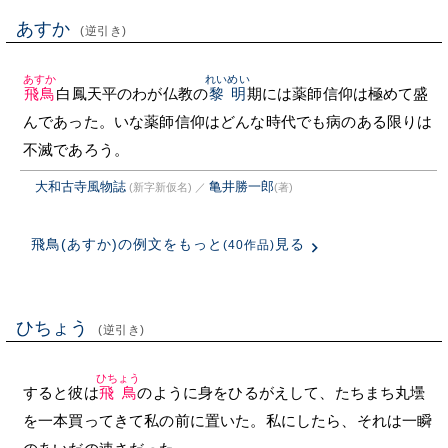
あすか
(逆引き)
あすか
れいめい
飛鳥
白鳳天平のわが仏教の
黎明
期には薬師信仰は極めて盛
んであった。いな薬師信仰はどんな時代でも病のある限りは
不滅であろう。
大和古寺風物誌
亀井勝一郎
(新字新仮名)
／
(著)
飛鳥(あすか)の例文をもっと
見る
(40作品)
ひちょう
(逆引き)
ひちょう
すると彼は
飛鳥
のように身をひるがえして、たちまち丸壜
を一本買ってきて私の前に置いた。私にしたら、それは一瞬