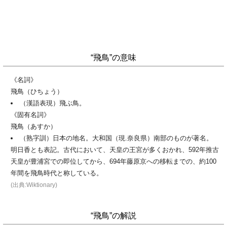
“飛鳥”の意味
《名詞》
飛鳥（ひちょう）
（漢語表現）飛ぶ鳥。
《固有名詞》
飛鳥（あすか）
（熟字訓）日本の地名。大和国（現.奈良県）南部のものが著名。
明日香とも表記。古代において、天皇の王宮が多くおかれ、592年推古
天皇が豊浦宮での即位してから、694年藤原京への移転までの、約100
年間を飛鳥時代と称している。
(出典:Wiktionary)
“飛鳥”の解説