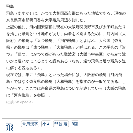
飛島
飛鳥（あすか）は、かつて大和国高市郡にあった地域である。現在の
奈良県高市郡明日香村大字飛鳥周辺を指した。
上記の他に、河内国安宿郡に現在の大阪府羽曳野市及び太子町あたり
を指した飛鳥という地名があり、両者を区別するために、河内国（大
阪府）の飛鳥は「近つ飛鳥」「河内飛鳥」とよばれ、大和国（奈良
県）の飛鳥は「遠つ飛鳥」「大和飛鳥」と呼ばれる。この場合の「近
つ」「遠つ」はかつて都があった難波宮（大阪市中央区）からみて近
いかと遠いかによるとする説もある（なお、遠つ飛鳥と近つ飛鳥を逆
に解する説もある）。
現在では、単に「飛鳥」といった場合には、大阪府の飛鳥（河内飛
鳥）ではなく奈良県の飛鳥（大和飛鳥）を指すのが一般的である。し
たがって、ここでは奈良県の飛鳥について記述している（大阪の飛鳥
は「河内飛鳥」を参照）。
(出典:Wikipedia)
常用漢字
小４
部首:⾶
9画
飛