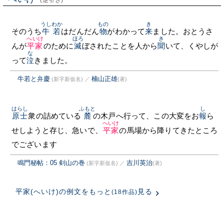
(逆引き)
うしわか
もの
き
そのうち
牛若
はだんだん
物
がわかって
来
ました。おとうさ
へいけ
ほろ
き
んが
平家
のために
滅
ぼされたことを人から
聞
いて、くやしが
な
って
泣
きました。
牛若と弁慶
楠山正雄
(新字新仮名)
／
(著)
はらし
ふもと
し
原士
衆の詰めている
麓
の木戸へ行って、この大変をお
報
ら
へいけ
せしようと存じ、急いで、
平家
の馬場から降りてきたところ
でございます
鳴門秘帖：05 剣山の巻
吉川英治
(新字新仮名)
／
(著)
平家(へいけ)の例文をもっと
見る
(18作品)