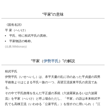
“平家”の意味
《固有名詞》
平 家（へいけ）
平氏、特に桓武平氏の異称。
平家物語の略称。
(出典:Wiktionary)
“平家（
伊勢平氏
）”の解説
桓武平氏
伊勢平氏（いせへいし）は、承平天慶の乱に功のあった平貞盛の四男
平維衡よりはじまる平氏一族の一つ、高望王流坂東平氏の庶流であ
る。
その中で平氏政権を生んだ平正盛の系統（六波羅家あるいは六波羅
流）を平家（へいけ）と呼ぶ場合ただし、「平家」の語は本来桓武平
氏でも高棟王流（いわゆる「公家平氏」）を指すのに用いられ（『江