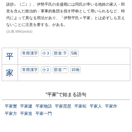
談抄』（二））、伊勢平氏の全盛期には同氏が率いる他姓の家人・郎
党を含んだ政治的・軍事的集団を指す呼称として用いられるなど、時
代によって異なる用法があり、「伊勢平氏＝平家」とは必ずしも言え
ないことに注意を要する。がある。
(出典:Wikipedia)
常用漢字
小３
部首:⼲
5画
平
常用漢字
小２
部首:⼧
10画
家
“平家”で始まる語句
平家蟹
平家建
平家物語
平家琵琶
平家松
平家人
平家作
平家方
平家造
平家一門