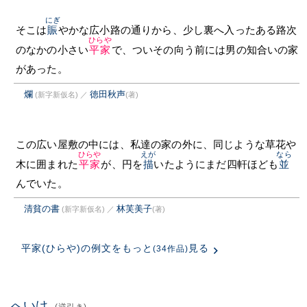
にぎ
そこは
賑
やかな広小路の通りから、少し裏へ入ったある路次
ひらや
のなかの小さい
平家
で、ついその向う前には男の知合いの家
があった。
爛
徳田秋声
(新字新仮名)
／
(著)
この広い屋敷の中には、私達の家の外に、同じような草花や
ひらや
えが
なら
木に囲まれた
平家
が、円を
描
いたようにまだ四軒ほども
並
んでいた。
清貧の書
林芙美子
(新字新仮名)
／
(著)
平家(ひらや)の例文をもっと
見る
(34作品)
へいけ