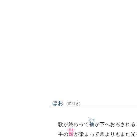
ほお
(逆引き)
そで
歌が終わって
袖
が下へおろされる
ほお
手の
頬
が染まって常よりもまた光