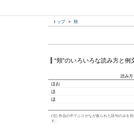
トップ
>
頬
“頬”のいろいろな読み方と例
読み方
ほお
ほ
ほゝ
(注) 作品の中でふりがなが振られた語句のみ
す。