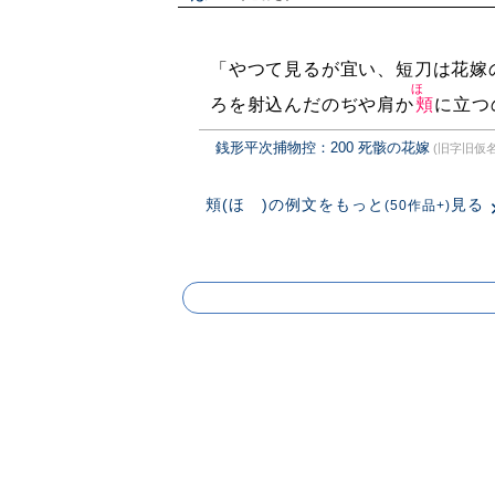
「やつて見るが宜い、短刀は花嫁
ほゝ
ろを射込んだのぢや肩か
頬
に立つ
銭形平次捕物控：200 死骸の花嫁
(旧字旧仮名
頬(ほゝ)の例文をもっと
見る
(50作品+)