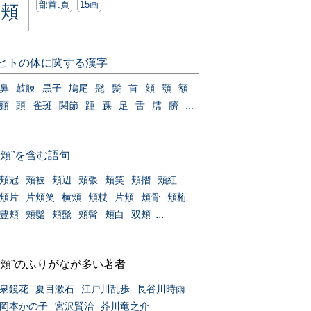
部首:⾴
15画
頬
ヒトの体に関する漢字
鼻
鼓膜
黒子
鳩尾
髭
髪
首
顔
顎
額
頸
頭
雀斑
関節
踵
踝
足
舌
臑
臍
...
“頬”を含む語句
頬冠
頬被
頬辺
頬張
頬笑
頬摺
頬紅
頬片
片頬笑
横頬
頬杖
片頬
頬骨
頬桁
...
豊頬
頬鬚
頬髭
頬髯
頬白
双頬
“頬”のふりがなが多い著者
泉鏡花
夏目漱石
江戸川乱歩
長谷川時雨
岡本かの子
宮沢賢治
芥川竜之介