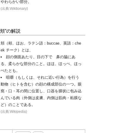
やわらかい部分。
(出典:Wiktionary)
“頬”の解説
頬（頰、ほお、ラテン語：buccae、英語：che
ek チーク）とは、
顔の側面あたり、目の下で 鼻の脇にあ
る、柔らかな部分のこと。ほほ、ほっぺ、ほっ
ぺたとも。
咀嚼（もしくは、それに近い行為）を行う
動物（ヒトを含む）の顔の構成部位の一つ。眼
窩・口・耳の間に位置し、口器を膜状に包み込
んでいる肉（外側は皮膚、内側は筋肉・粘膜な
ど）のことである。
(出典:Wikipedia)