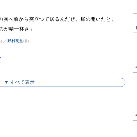
の胸へ前から突立つて居るんだぜ。扉の開いたとこ
のが精一杯さ」
野村胡堂
)
／
(著)
▼ すべて表示