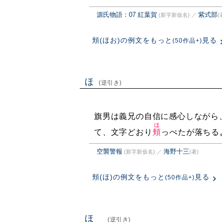
源氏物語：07 紅葉賀
紫式部
(新字新仮名)
／
(
頬(ほお)の例文をもっと
見る
(50作品+)
ほ
(逆引き)
旗男は義兄の自信に感心しながら
ほ
て、文字どおり
頬
っぺたが落ちる
空襲警報
海野十三
(新字新仮名)
／
(著)
頬(ほ)の例文をもっと
見る
(50作品+)
ほゝ
(逆引き)