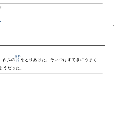
著)
きれ
、西瓜の
片
をとりあげた。そいつはすてきにうまく
ようだった。