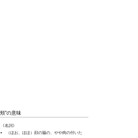
“頬”の意味
《名詞》
（ほお、ほほ）顔の脇の、やや肉の付いた