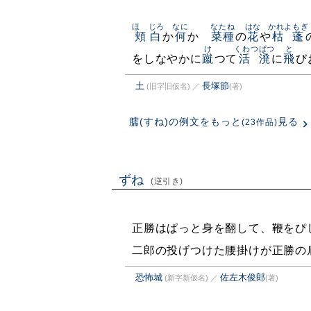
ほゝじろ
なに
なたね
はな
かれよもぎ
頬白
か
何
かゞ
菜種
の
花
や
枯蓬
け
くわつぱつ
と
をしなやかに
蹴
つて
活溌
に
飛
び
土
長塚節
(旧字旧仮名)
／
(著)
臑(すね)の例文をもっと
見る
(23作品)
ずね
(逆引き)
正勝はぱっと身を翻して、鞭をぴ
二郎の投げつけた腰掛けが正勝の
恐怖城
佐左木俊郎
(新字新仮名)
／
(著)