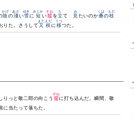
かげ
あさ
ゆき
みじか
すね
た
み
くは
えだ
の
陰
の
淺
い
雪
に
短
い
臑
を
立
てゝ
見
たいのか
桑
の
枝
また
えだ
うつ
おりた。さうして
又
枝
に
移
つた。
ずね
しりっと敬二郎の向こう
臑
に打ち込んだ。瞬間、敬
肩に当たって落ちた。