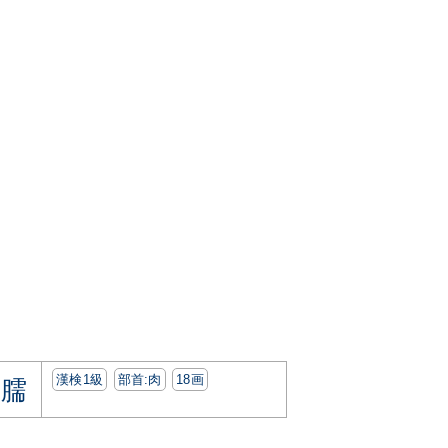
漢検1級
部首:⾁
18画
臑