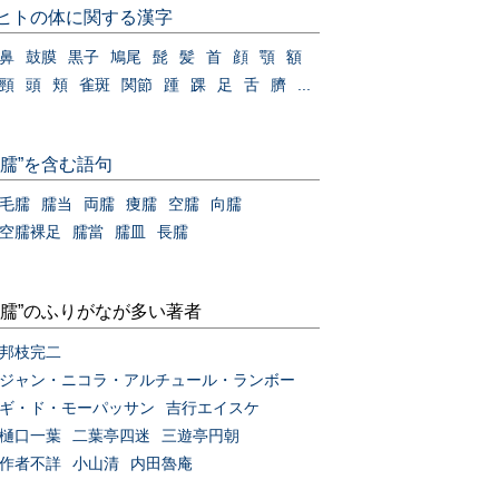
ヒトの体に関する漢字
鼻
鼓膜
黒子
鳩尾
髭
髪
首
顔
顎
額
頸
頭
頬
雀斑
関節
踵
踝
足
舌
臍
...
“臑”を含む語句
毛臑
臑当
両臑
痩臑
空臑
向臑
空臑裸足
臑當
臑皿
長臑
“臑”のふりがなが多い著者
邦枝完二
ジャン・ニコラ・アルチュール・ランボー
ギ・ド・モーパッサン
吉行エイスケ
樋口一葉
二葉亭四迷
三遊亭円朝
作者不詳
小山清
内田魯庵