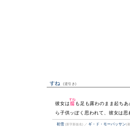
すね
(逆引き)
すね
彼女は
臑
も足も露わのまま起ちあ
ら子供ッぽく思われて、彼女は思
初雪
ギ・ド・モーパッサン
(新字新仮名)
／
(著