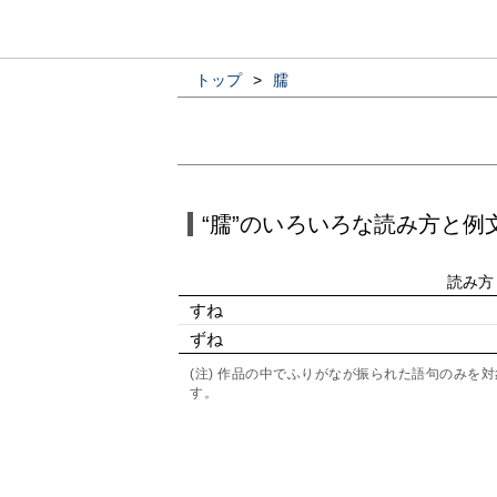
トップ
>
臑
“臑”のいろいろな読み方と例
読み方
すね
ずね
(注) 作品の中でふりがなが振られた語句のみ
す。