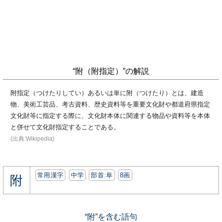
“附（附指定）”の解説
附指定（つけたりしてい）あるいは単に附（つけたり）とは、建造
物、美術工芸品、考古資料、歴史資料等を重要文化財や都道府県指定
文化財等に指定する際に、文化財本体に関連する物品や資料等を本体
と併せて文化財指定することである。
(出典:Wikipedia)
常用漢字
中学
部首:⾩
8画
附
“附”を含む語句