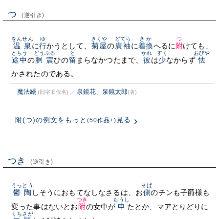
つ
(逆引き)
をんせん
ゆ
きくや
どてら
きか
つ
温泉
に
行
かうとして、
菊屋
の
廣袖
に
着換
へるに
附
けても、
とちう
どうぶる
と
かれ
すく
おびや
途中
の
胴震
ひの
留
まらなかつたまで、
彼
は
少
なからず
怯
かされたのである。
魔法罎
泉鏡花
、
泉鏡太郎
(旧字旧仮名)
／
(著)
附(つ)の例文をもっと
見る
(50作品+)
つき
(逆引き)
うっとう
そば
鬱陶
しそうにおもてなしなさるは、お
側
のチンも子爵様も
つき
もうし
変った事はないとお
附
の女中が
申
たとか、マアとりどりに
くちさが