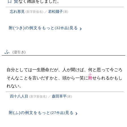
口賢
なく雑談をしました。
忘れ形見
若松賤子
(新字新仮名)
／
(著)
附(つき)の例文をもっと
見る
(32作品)
ふ
(逆引き)
自分としては一生懸命だが、人が聞けば、何と思って今ごろ
ふ
そんなことを言いだすかと、頭から一笑に
附
せられるかもし
れない。
四十八人目
森田草平
(新字新仮名)
／
(著)
附(ふ)の例文をもっと
見る
(27作品)