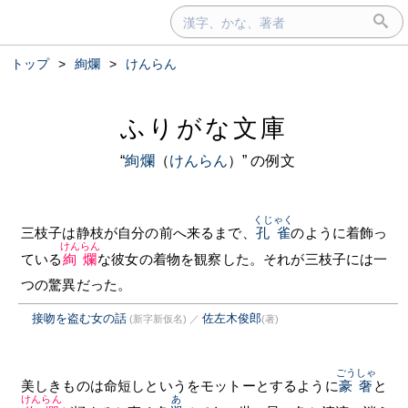
トップ
>
絢爛
>
けんらん
ふりがな文庫
“
絢爛
（
けんらん
）” の例文
くじゃく
三枝子は静枝が自分の前へ来るまで、
孔雀
のように着飾っ
けんらん
ている
絢爛
な彼女の着物を観察した。それが三枝子には一
つの驚異だった。
接吻を盗む女の話
佐左木俊郎
(新字新仮名)
／
(著)
ごうしゃ
美しきものは命短しというをモットーとするように
豪奢
と
けんらん
あ