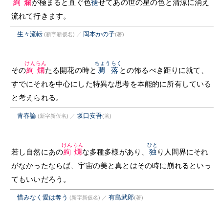
絢爛
が極まると直ぐ色
褪
せてあの世の星の色と清涼に消え
流れて行きます。
生々流転
岡本かの子
(新字新仮名)
／
(著)
けんらん
ちょうらく
その
絢爛
たる開花の時と
凋落
との怖るべき距りに就て、
すでにそれを中心にした特異な思考を本能的に所有している
と考えられる。
青春論
坂口安吾
(新字新仮名)
／
(著)
けんらん
ひと
若し自然にあの
絢爛
な多種多様があり、
独
り人間界にそれ
がなかったならば、宇宙の美と真とはその時に崩れるといっ
てもいいだろう。
惜みなく愛は奪う
有島武郎
(新字新仮名)
／
(著)