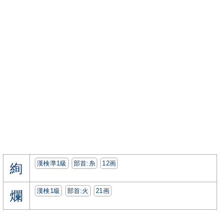
漢検準1級
部首:⽷
12画
絢
漢検1級
部首:⽕
21画
爛