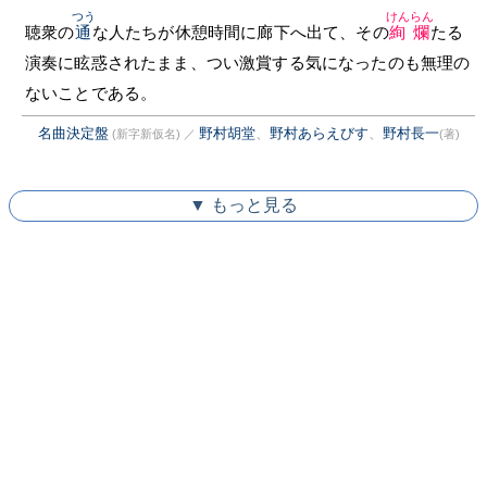
つう
けんらん
聴衆の
通
な人たちが休憩時間に廊下へ出て、その
絢爛
たる
演奏に眩惑されたまま、つい激賞する気になったのも無理の
ないことである。
名曲決定盤
野村胡堂
、
野村あらえびす
、
野村長一
(新字新仮名)
／
(著)
▼ もっと見る