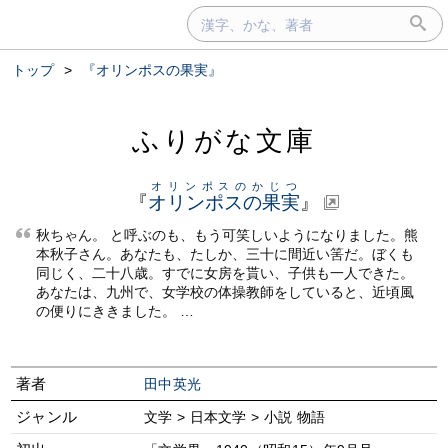
トップ
>
『オリンポスの果実』
ふりがな文庫
オリンポスのかじつ
『
オリンポスの果実
』
秋ちゃん。 と呼ぶのも、もう可笑しいようになりました。熊
本秋子さん。あなたも、たしか、三十に間近い筈だ。ぼくも
同じく、二十八歳。すでに女房を貰い、子供も一人できた。
あなたは、九州で、女学校の体操教師をしていると、近頃風
の便りにききました。 …
著者
田中英光
ジャンル
文学 > 日本文学 > 小説 物語