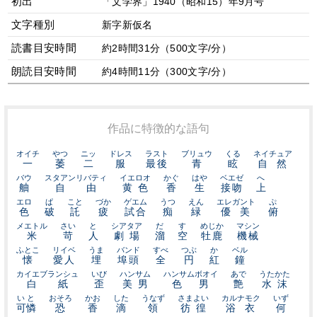
初出
「文学界」1940（昭和15）年9月号
文字種別
新字新仮名
読書目安時間
約2時間31分（500文字/分）
朗読目安時間
約4時間11分（300文字/分）
作品に特徴的な語句
オイチ
やつ
ニッ
ドレス
ラスト
ブリュウ
くる
ネイチュア
一
萎
二
服
最後
青
眩
自然
バウ
スタアンリバティ
イエロオ
かぐ
はや
ベエゼ
へ
舳
自由
黄色
香
生
接吻
上
エロ
ぱ
こと
づか
ゲエム
うつ
えん
エレガント
ぷ
色
破
託
疲
試合
痴
緑
優美
俯
メエトル
さい
と
シアタア
だ
す
めじか
マシン
米
苛
人
劇場
溜
空
牡鹿
機械
ふとこ
リイベ
うま
バンド
すべ
つぶ
か
ベル
懐
愛人
埋
埠頭
全
円
紅
鐘
カイエブランシュ
いび
ハンサム
ハンサムボオイ
あで
うたかた
白紙
歪
美男
色男
艶
水沫
いと
おそろ
かお
した
うなず
さまよい
カルナモク
いず
可憐
恐
香
滴
領
彷徨
浴衣
何