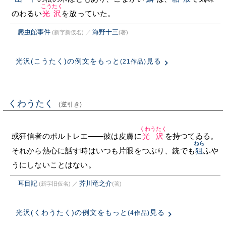
こうたく
のわるい
光沢
を放っていた。
爬虫館事件
海野十三
(新字新仮名)
／
(著)
光沢(こうたく)の例文をもっと
見る
(21作品)
くわうたく
(逆引き)
くわうたく
或狂信者のポルトレエ——彼は皮膚に
光沢
を持つてゐる。
ねら
それから熱心に話す時はいつも片眼をつぶり、銃でも
狙
ふや
うにしないことはない。
耳目記
芥川竜之介
(新字旧仮名)
／
(著)
光沢(くわうたく)の例文をもっと
見る
(4作品)