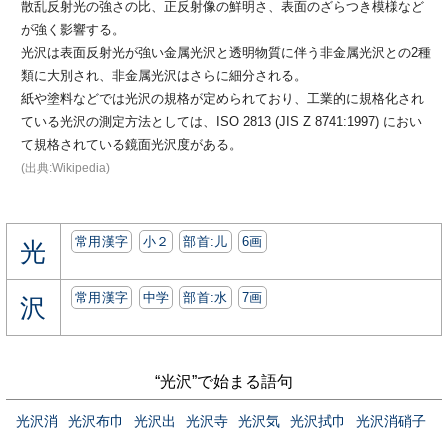
散乱反射光の強さの比、正反射像の鮮明さ、表面のざらつき模様など
が強く影響する。
光沢は表面反射光が強い金属光沢と透明物質に伴う非金属光沢との2種
類に大別され、非金属光沢はさらに細分される。
紙や塗料などでは光沢の規格が定められており、工業的に規格化され
ている光沢の測定方法としては、ISO 2813 (JIS Z 8741:1997) におい
て規格されている鏡面光沢度がある。
(出典:Wikipedia)
常用漢字
小２
部首:⼉
6画
光
常用漢字
中学
部首:⽔
7画
沢
“光沢”で始まる語句
光沢消
光沢布巾
光沢出
光沢寺
光沢気
光沢拭巾
光沢消硝子