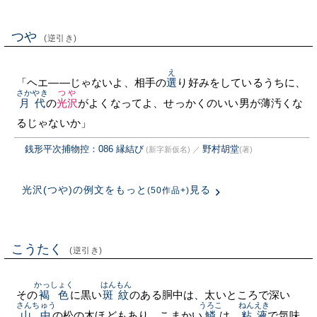
つや
(逆引き)
え
「ヘエ——じゃないよ、相手の
選
り好みをしているうちに、
さかやき
つや
月代
の
光沢
がよくなってよ、せっかくのいい男が薄汚くな
るじゃないか」
銭形平次捕物控：086 縁結び
野村胡堂
(新字新仮名)
／
(著)
光沢(つや)の例文をもっと
見る
(50作品+)
こうたく
(逆引き)
かっしょく
はんもん
その
褐色
に黒い
斑紋
のある胴中は、太いところで深い
さんちゅう
うろこ
ねんえき
山中
の松の木ほどもあり、こまかい
鱗
は、
粘液
で気味