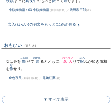
寝鎮
まった
真夜中
のものと
限
って
居
ります。
小桜姫物語：03 小桜姫物語
浅野和三郎
(新字新仮名)
／
(著)
念入(ねんい)の例文をもっと
見る
(11作品)
おもひい
(逆引き)
ふるは
ののし
おもひい
のろ
女は身を
顫
せて
詈
るとともに、
念入
りて
呪
ふが如き血相
な
を
作
せり。
金色夜叉
尾崎紅葉
(新字旧仮名)
／
(著)
▼ すべて表示