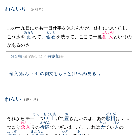
ねんいり
(逆引き)
この十九日にゃあ一日仕事を休むんだが、休むについてよ、
あらた
といし
ねんいり
こう水を
更
めて、
砥石
を洗って、ここで一挺
念入
というの
があるのさ
註文帳
泉鏡花
(新字新仮名)
／
(著)
念入(ねんいり)の例文をもっと
見る
(15作品)
ねんい
(逆引き)
ひと
もうしあ
お
がんが
それからモー
一
つ
申上
げて
置
きたいのは、あの
願掛
け……
ねんい
きがん
たい
ひと
つまり
念入
りの
祈願
でございまして、これは
大
てい
人
の
ねしず
まよなか
かぎ
お