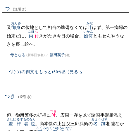
つ
(逆引き)
おんみ
かな
又
御身
の位地として相当の準備なくては
叶
はず、第一病婦の
なほ
つ
いかん
始末だに、
尚
付
きがたき今日の場合、
如何
ともせんやうな
きを察し給へ。
母となる
福田英子
(新字旧仮名)
／
(著)
付(つ)の例文をもっと
見る
(50作品+)
つき
(逆引き)
つき
但、御用繁多の折柄に
付
、広周一存を以て諸国手形相添え
さしゆるす
ものなり
みょうぜき
差許
者也
。尚本懐の上は父三郎兵衛の
名跡
相違なか
ふくみおくべき
ものなり