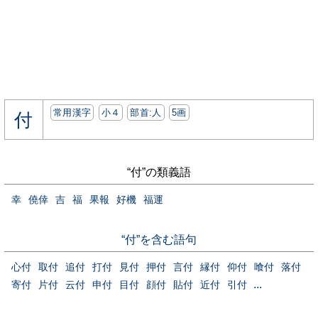
常用漢字
小４
部首:⼈
5画
付
“付”の類義語
幸
僥倖
吉
福
果報
好機
福運
“付”を含む語句
心付
取付
追付
打付
見付
押付
言付
縁付
仰付
喰付
落付
...
寄付
片付
云付
申付
目付
顔付
貼付
近付
引付