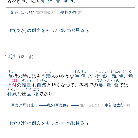
るべき事、広周
可含置
者也
斬られたさに
夢野久作
(新字新仮名)
／
(著)
付(つき)の例文をもっと
見る
(38作品)
つけ
(逆引き)
りよ
こひ
はんりよ
さつえい
げんぞう
や
旅
行の時にはもう
戀
人のやうな
伴侶
で、
撮影
、
現像
、
燒
つけ
ぎれう
しぜん
てんらんくわい
き
付
の
技量
も
自然
と巧くなつて、學校での
展覽會
では
とくい
ひん
ぶつ
得意
な出
品
物
であり
写真と思ひ出：――私の写真修行――
南部修太郎
(旧字旧仮名)
／
(著)
付(つけ)の例文をもっと
見る
(25作品)