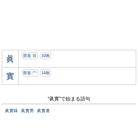
部首:⽬
10画
眞
部首:⼧
14画
實
“眞實”で始まる語句
眞實味
眞實男
眞實者