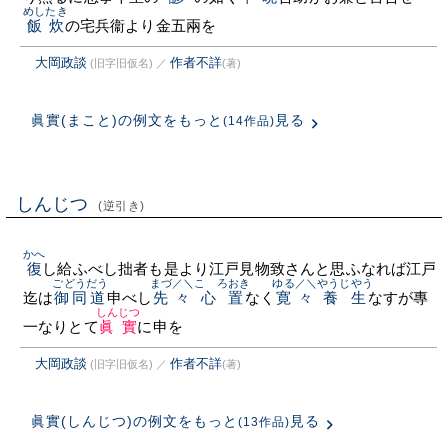
めしたき
飯炊
の宅兵衞より金五兩を
大岡政談
作者不詳
(旧字旧仮名)
／
(著)
眞實(まこと)の例文をもっと
見る
(14作品)
しんじつ
(逆引き)
かへ
復
し給ふべし拙者も是より江戸見物致さんと思ふなれば江戸
ごどうだう
まづ／＼
こゝろおき
ゆる／＼
やうじやう
迄は
御同道
申べし
先々
心置
なく
寛々
養生
なすが專
しんじつ
一なりとて
眞實
に申を
大岡政談
作者不詳
(旧字旧仮名)
／
(著)
眞實(しんじつ)の例文をもっと
見る
(13作品)