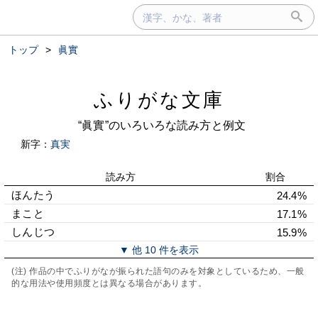
トップ
>
眞實
ふりがな文庫
“眞實”のいろいろな読み方と例文
新字：
真実
読み方
割合
ほんたう
24.4%
まこと
17.1%
しんじつ
15.9%
▼ 他 10 件を表示
(注) 作品の中でふりがなが振られた語句のみを対象としているため、一般
的な用法や使用頻度とは異なる場合があります。