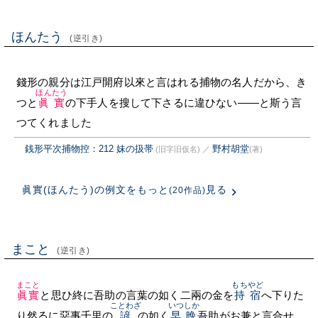
ほんたう
(逆引き)
錢形の親分は江戸開府以來と言はれる捕物の名人だから、き
ほんたう
つと
眞實
の下手人を搜して下さるに違ひない——と斯う言
つてくれました
銭形平次捕物控：212 妹の扱帯
野村胡堂
(旧字旧仮名)
／
(著)
眞實(ほんたう)の例文をもっと
見る
(20作品)
まこと
(逆引き)
まこと
もち
やど
眞實
と思ひ終に吾助の言葉の如く二兩の金を
持
宿
へ下りた
ことわざ
いつしか
り然るに惡事千里の
諺
の如く
早晩
吾助がお兼と言合せ