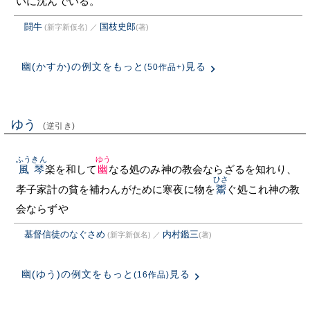
いに沈んでいる。
闘牛
国枝史郎
(新字新仮名)
／
(著)
幽(かすか)の例文をもっと
見る
(50作品+)
ゆう
(逆引き)
ふうきん
ゆう
風琴
楽を和して
幽
なる処のみ神の教会ならざるを知れり、
ひさ
孝子家計の貧を補わんがために寒夜に物を
鬻
ぐ処これ神の教
会ならずや
基督信徒のなぐさめ
内村鑑三
(新字新仮名)
／
(著)
幽(ゆう)の例文をもっと
見る
(16作品)