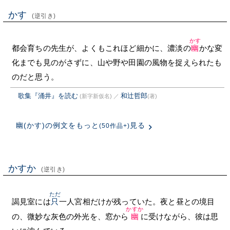
かす
(逆引き)
かす
都会育ちの先生が、よくもこれほど細かに、濃淡の
幽
かな変
化までも見のがさずに、山や野や田園の風物を捉えられたも
のだと思う。
歌集『涌井』を読む
和辻哲郎
(新字新仮名)
／
(著)
幽(かす)の例文をもっと
見る
(50作品+)
かすか
(逆引き)
ただ
謁見室には
只
一人宮相だけが残っていた。夜と昼との境目
かすか
の、微妙な灰色の外光を、窓から
幽
に受けながら、彼は思