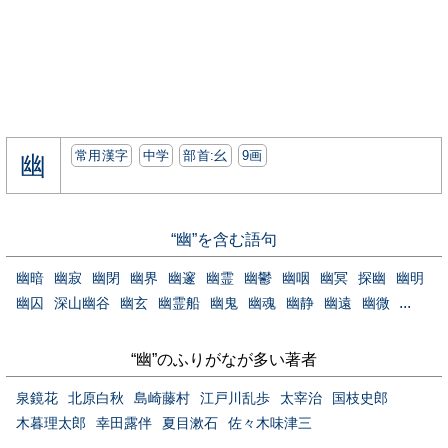
常用漢字
中学
部首:⼳
9画
幽
“幽”を含む語句
幽暗
幽寂
幽閉
幽界
幽邃
幽霊
幽鬱
幽咽
幽冥
探幽
幽明
...
幽囚
深山幽谷
幽玄
幽霊船
幽鬼
幽魂
幽静
幽遠
幽微
“幽”のふりがなが多い著者
泉鏡花
北原白秋
島崎藤村
江戸川乱歩
太宰治
国枝史郎
木暮理太郎
幸田露伴
夏目漱石
佐々木味津三