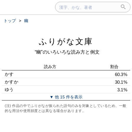
トップ
>
幽
ふりがな文庫
“幽”のいろいろな読み方と例文
読み方
割合
かす
60.3%
かすか
30.1%
ゆう
3.1%
▼ 他 15 件を表示
(注) 作品の中でふりがなが振られた語句のみを対象としているため、一般
的な用法や使用頻度とは異なる場合があります。