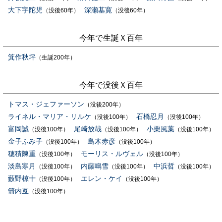
大下宇陀児
深瀬基寛
（没後60年）
（没後60年）
今年で生誕Ｘ百年
箕作秋坪
（生誕200年）
今年で没後Ｘ百年
トマス・ジェファーソン
（没後200年）
ライネル・マリア・リルケ
石橋忍月
（没後100年）
（没後100年）
富岡誠
尾崎放哉
小栗風葉
（没後100年）
（没後100年）
（没後100年）
金子ふみ子
島木赤彦
（没後100年）
（没後100年）
穂積陳重
モーリス・ルヴェル
（没後100年）
（没後100年）
淡島寒月
内藤鳴雪
中浜哲
（没後100年）
（没後100年）
（没後100年）
藪野椋十
エレン・ケイ
（没後100年）
（没後100年）
箭内亙
（没後100年）