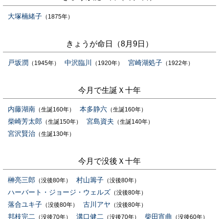
大塚楠緒子
（1875年）
きょうが命日（8月9日）
戸坂潤
中沢臨川
宮崎湖処子
（1945年）
（1920年）
（1922年）
今月で生誕Ｘ十年
内藤湖南
本多静六
（生誕160年）
（生誕160年）
柴崎芳太郎
宮島資夫
（生誕150年）
（生誕140年）
宮沢賢治
（生誕130年）
今月で没後Ｘ十年
榊亮三郎
村山籌子
（没後80年）
（没後80年）
ハーバート・ジョージ・ウェルズ
（没後80年）
落合ユキ子
古川アヤ
（没後80年）
（没後80年）
邦枝完二
溝口健二
柴田宵曲
（没後70年）
（没後70年）
（没後60年）