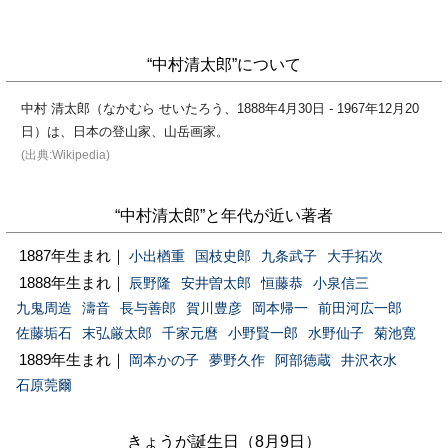
“中村清太郎”について
中村 清太郎（なかむら せいたろう、1888年4月30日 - 1967年12月20
日）は、日本の登山家、山岳画家。
(出典:Wikipedia)
“中村清太郎”と年代が近い著者
1887年生まれ｜
小出楢重
国枝史郎
九条武子
大手拓次
1888年生まれ｜
辰野隆
安井曽太郎
恒藤恭
小泉信三
九鬼周造
濤音
長与善郎
賀川豊彦
岡本帰一
前田河広一郎
佐藤垢石
末弘厳太郎
千家元麿
小野賢一郎
水野仙子
菊池寛
1889年生まれ｜
岡本かの子
夢野久作
阿部徳蔵
井沢衣水
石原莞爾
きょうが誕生日（8月9日）