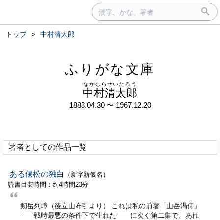
トップ
>
中村清太郎
ふりがな文庫
なかむらせいたろう
中村清太郎
1888.04.30 〜 1967.12.20
著者としての作品一覧
ある偃松の独白
（新字新仮名）
読書目安時間：約4時間23分
剱岳列嶂（後立山布引より） これは私の前著「山岳渇仰」
——戦時最悪の条件下で生れた——に次ぐ第二集で、あれ