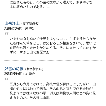
に洩れたものと、その後の文章から選んで、ささやかな一
本に纒めたものである。 …
山岳浄土
（新字新仮名）
読書目安時間：約10分
いまや白衣をぬいで浄光をはなつ山々、しずまりたもうか
たを拝んで筆をとる。秩父おろしが枯葉をまいて、思いは
首筋から遠く天外をかけめぐる。そこにまたしてもかずか
ずの、すぎし山間遍歴のあ …
残雪の幻像
（新字新仮名）
読書目安時間：約10分
五月から六月にかけて、高根の雪が解けるにしたがい、山
肌が処々に現われて来る。その山肌と雪とで作る斑紋が、
見ようでは種々な物の形、例えば動物や人間などの姿に見
えるものだ。その形は山肌 …