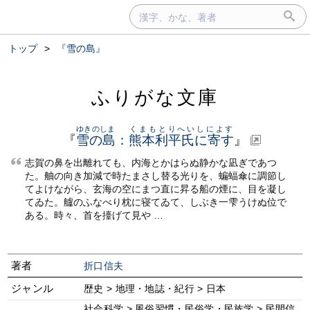
トップ
>
『雪の島』
ふりがな文庫
ゆきのしま
くまもとりへいしによす
『
雪の島
：
熊本利平氏に寄す
』
志賀の鼻を出離れても、内海とかはらぬ静かな凪ぎであつ
た。舳の向き加減で時たまさし替る光りを、蝙蝠傘に調節し
てよけながら、玄海の空にまつ直に昇る船の煙に、目を凝し
てゐた。艫のふなべり枕に寝てゐて、しぶき一雫うけぬ位で
ある。時々、首を擡げて見や …
著者
折口信夫
ジャンル
歴史 > 地理・地誌・紀行 > 日本
社会科学 > 風俗習慣・民俗学・民族学 > 民間信