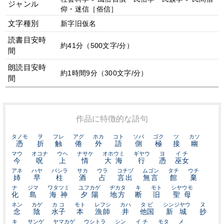
ジャンル
仰・迷信［俗信］
文字種別
新字旧仮名
読書目安時
約41分（500文字/分）
間
朗読目安時
約1時間9分（300文字/分）
間
作品に特徴的な語句
タノモ
ヲ
フレ
アグ
ホカ
コト
ソバ
ゴク
ツ
カソ
憑
折
触
倦
外
語
側
極
接
幽
マウ
オコナ
ウヘ
ナサケ
オホウミ
ギヤウ
ヨ
イチ
今
呪
上
情
大海
行
憑
巫女
アネ
ハヤ
バシラ
サカ
ウラ
コチヅ
ムゴン
タチ
ウチ
姉
早
柱
酒
占
言出
無言
館
棄
ナ
ジマ
ワタツミ
ユフカゲ
ヂカタ
キ
モト
シヤウモ
化
島
海神
夕陽
地方
断
旧
聖母
ネン
カゲ
カコ
モト
レフシ
カハ
タビ
シンジヤウ
ヌ
念
陰
水子
本
漁師
井
他国
新城
抄
キ
サンゲ
ヤマカゲ
ウシトラ
シン
イチ
モタ
メ