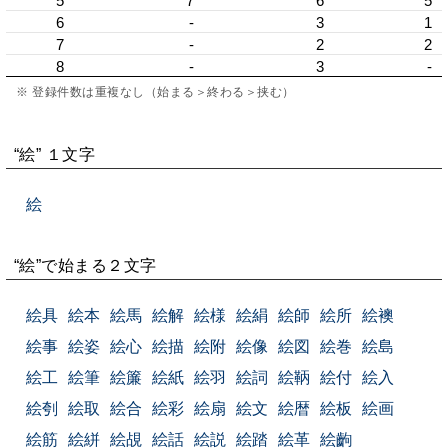
5
7
6
5
6
-
3
1
7
-
2
2
8
-
3
-
※ 登録件数は重複なし（始まる＞終わる＞挟む）
“絵” １文字
絵
“絵”で始まる２文字
絵具
絵本
絵馬
絵解
絵様
絵絹
絵師
絵所
絵襖
絵事
絵姿
絵心
絵描
絵附
絵像
絵図
絵巻
絵島
絵工
絵筆
絵簾
絵紙
絵羽
絵詞
絵鞆
絵付
絵入
絵刳
絵取
絵合
絵彩
絵扇
絵文
絵暦
絵板
絵画
絵筋
絵絣
絵覘
絵話
絵説
絵踏
絵革
絵齣