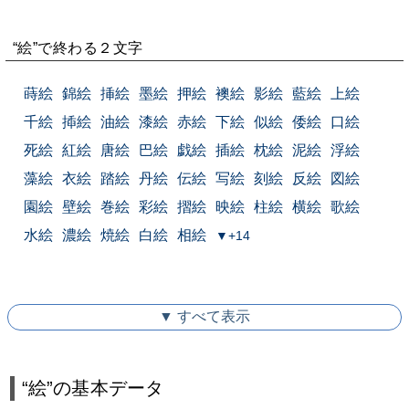
“絵”で終わる２文字
蒔絵
錦絵
挿絵
墨絵
押絵
襖絵
影絵
藍絵
上絵
千絵
揷絵
油絵
漆絵
赤絵
下絵
似絵
倭絵
口絵
死絵
紅絵
唐絵
巴絵
戯絵
插絵
枕絵
泥絵
浮絵
藻絵
衣絵
踏絵
丹絵
伝絵
写絵
刻絵
反絵
図絵
園絵
壁絵
巻絵
彩絵
摺絵
映絵
柱絵
横絵
歌絵
水絵
濃絵
焼絵
白絵
相絵
▼+14
▼ すべて表示
“絵”の基本データ