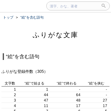
トップ
>
“絵”を含む語句
ふりがな文庫
“絵”を含む語句
ふりがな登録件数（305）
文字数
“絵”で始まる
“絵”で終わる
“絵”を挟む
1
1
-
-
2
44
64
-
3
47
48
27
4
11
17
17