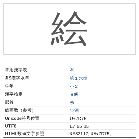
絵
常用漢字表
有
JIS漢字水準
第１水準
学年
小２
漢字検定
９級
部首
⽷
総画数（参考）
12画
Unicode符号位置
U+7D75
UTF8
E7 B5 B5
HTML数値文字参照
&#32117; &#x7D75;