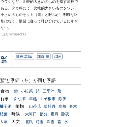
ウワシなど、比較的大きめのものを指す通称で
ある。タカ科にて、比較的大きいものをワシ、
小さめのものをタカ（鷹）と呼ぶが、明確な区
別はなく、慣習に従って呼び分けているにすぎ
ない。
(出典:Wikipedia)
漢検準1級
部首:⿃
23画
鷲
“鷲”と季節（冬）が同じ季語
食物｜
鯨
小松菜
鮪
三平汁
蕪
行事｜
針供養
年越
羽子板市
除夜
植物｜
柚子湯
山茶花
葉牡丹
寒椿
冬木
時候｜
枯葉
大晦日
節分
霜月
除夜
天文｜
大寒
北風
時雨
吹雪
霜
氷