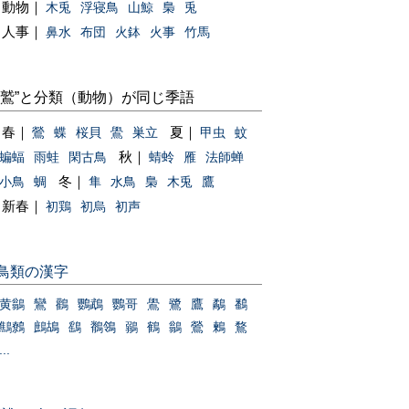
動物｜
木兎
浮寝鳥
山鯨
梟
兎
人事｜
鼻水
布団
火鉢
火事
竹馬
“鷲”と分類（動物）が同じ季語
春｜
夏｜
鶯
蝶
桜貝
鷽
巣立
甲虫
蚊
秋｜
蝙蝠
雨蛙
閑古鳥
蜻蛉
雁
法師蝉
冬｜
小鳥
蜩
隼
水鳥
梟
木兎
鷹
新春｜
初鶏
初烏
初声
鳥類の漢字
黄鶲
鸞
鸛
鸚鵡
鸚哥
鷽
鷺
鷹
鷸
鷭
鷦鷯
鷓鴣
鷂
鶺鴒
鶸
鶴
鶲
鶯
鶫
鶩
...