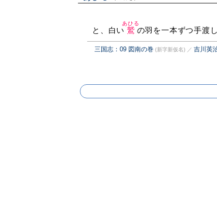
あひる
と、白い
鷲
の羽を一本ずつ手渡
三国志：09 図南の巻
吉川英
(新字新仮名)
／