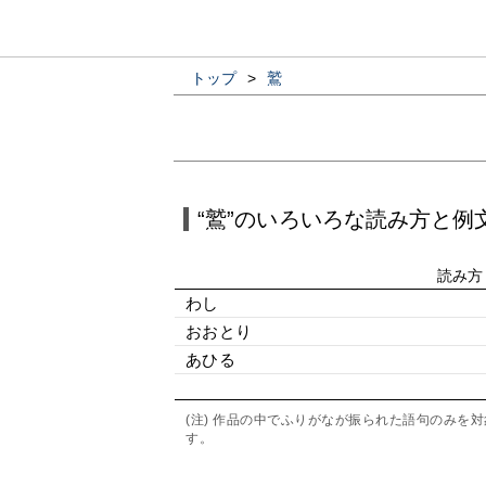
トップ
>
鷲
“鷲”のいろいろな読み方と例
読み方
わし
おおとり
あひる
(注) 作品の中でふりがなが振られた語句のみ
す。