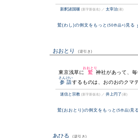
新釈諸国噺
太宰治
(新字新仮名)
／
(著)
鷲(わし)の例文をもっと
見る
(50作品+)
おおとり
(逆引き)
おおとり
東京浅草に
鷲
神社があって、毎
さんけい
参詣
するものは、おのおのクマ
迷信と宗教
井上円了
(新字新仮名)
／
(著)
鷲(おおとり)の例文をもっと
見
(5作品)
あひる
(逆引き)