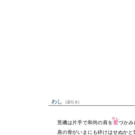
わし
(逆引き)
わし
荒磯は片手で和尚の肩を
鷲
づかみ
肩の骨がいまにも砕けはせぬかと