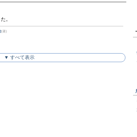
した。
治
(著)
▼ すべて表示