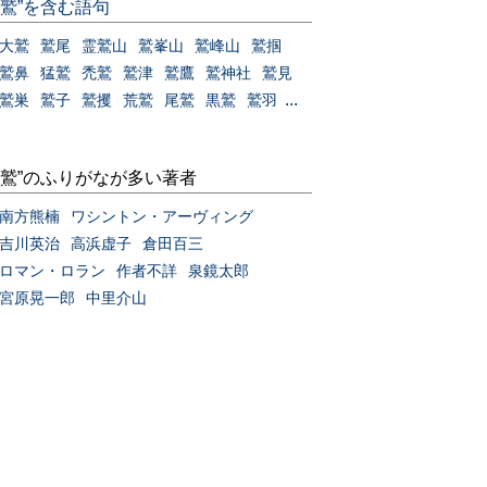
“鷲”を含む語句
大鷲
鷲尾
霊鷲山
鷲峯山
鷲峰山
鷲掴
鷲鼻
猛鷲
禿鷲
鷲津
鷲鷹
鷲神社
鷲見
...
鷲巣
鷲子
鷲攫
荒鷲
尾鷲
黒鷲
鷲羽
“鷲”のふりがなが多い著者
南方熊楠
ワシントン・アーヴィング
吉川英治
高浜虚子
倉田百三
ロマン・ロラン
作者不詳
泉鏡太郎
宮原晃一郎
中里介山