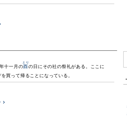
とり
年十一月の
酉
の日にその社の祭礼がある。ここに
デを買って帰ることになっている。
る