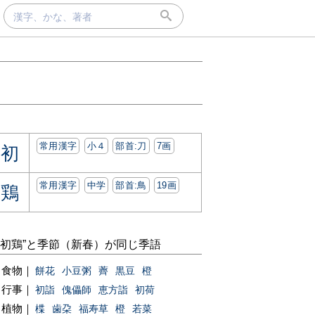
常用漢字
小４
部首:⼑
7画
初
常用漢字
中学
部首:⿃
19画
鶏
“初鶏”と季節（新春）が同じ季語
食物｜
餅花
小豆粥
薺
黒豆
橙
行事｜
初詣
傀儡師
恵方詣
初荷
植物｜
楪
歯朶
福寿草
橙
若菜