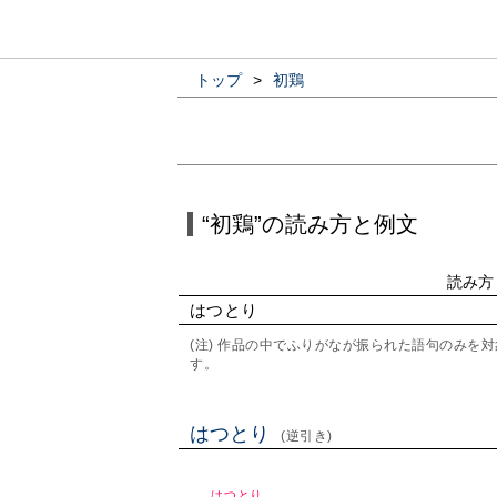
トップ
>
初鶏
“初鶏”の読み方と例文
読み方
はつとり
(注) 作品の中でふりがなが振られた語句のみ
す。
はつとり
(逆引き)
はつとり