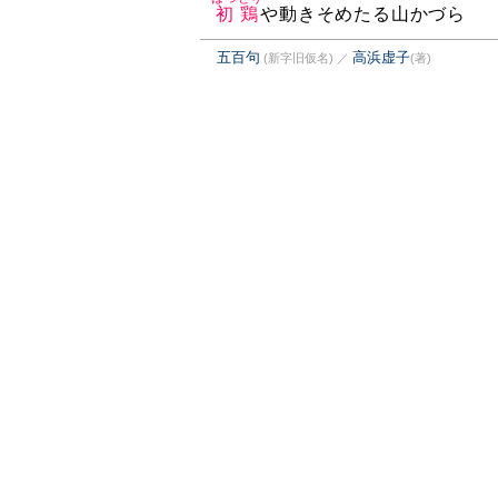
初鶏
や動きそめたる山かづら
五百句
高浜虚子
(新字旧仮名)
／
(著)