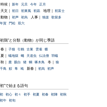
時候｜
新年
元旦
今年
正月
天文｜
地理｜
初日
初東風
初凪
初富士
動物｜
人事｜
初声
初烏
独楽
歌留多
年賀
門松
双六
“初鶏”と分類（動物）が同じ季語
春｜
子猫
引鶴
古巣
雲雀
蝶
夏｜
蟻地獄
蠅
天道虫
仏法僧
羽蟻
秋｜
冬｜
鹿
眼白
猪
蜩
啄木鳥
狼
新春｜
千鳥
鮫
隼
鳰
初烏
初声
“初”で始まる語句
初
初心
初々
初手
初夏
初春
初陣
初秋
初午
初旬