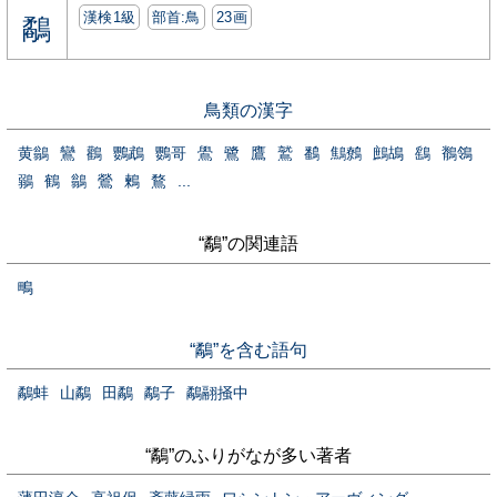
漢検1級
部首:⿃
23画
鷸
鳥類の漢字
黄鶲
鸞
鸛
鸚鵡
鸚哥
鷽
鷺
鷹
鷲
鷭
鷦鷯
鷓鴣
鷂
鶺鴒
鶸
鶴
鶲
鶯
鶫
鶩
...
“鷸”の関連語
鴫
“鷸”を含む語句
鷸蚌
山鷸
田鷸
鷸子
鷸翮掻中
“鷸”のふりがなが多い著者