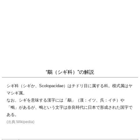
“鷸（シギ科）”の解説
シギ科（シギか、Scolopacidae）はチドリ目に属する科。模式属はヤ
マシギ属。
なお、シギを意味する漢字には「鷸」（漢：イツ、呉：イチ）や
「鴫」があるが、鴫という文字は奈良時代に日本で形成された国字で
ある。
(出典:Wikipedia)