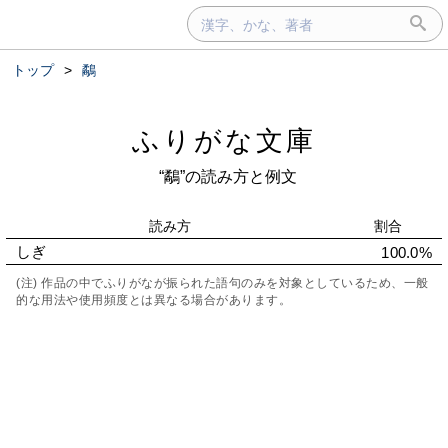
トップ
>
鷸
ふりがな文庫
“鷸”の読み方と例文
読み方
割合
しぎ
100.0%
(注) 作品の中でふりがなが振られた語句のみを対象としているため、一般
的な用法や使用頻度とは異なる場合があります。