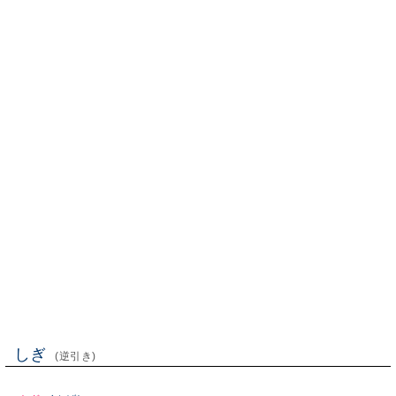
しぎ
(逆引き)