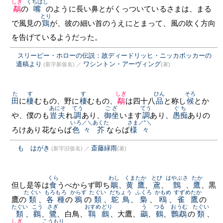
しぎ
くちばし
鷸
の
嘴
のように長い鼻とがくっついているさまは、まる
とり
で風見の
鶏
が、彼の細い首のうえにとまって、風の吹く方向
を告げているようだった。
スリーピー・ホローの伝説：故ディードリッヒ・ニッカボッカーの
遺稿より
ワシントン・アーヴィング
(新字新仮名)
／
(著)
た
す
す
しぎ
ひん
そろ
田
に
棲
むもの、野に
棲
むもの、
鷸
は四十八
品
と称し
候
とか
あにそ
てう
ござ
てう
ぐち
や、僕のも
豈夫
れ
調
あり、
御坐
います
調
あり、
愚痴
ありの
いろ／＼
あくた
さま／″＼
ろけあり花ならば
色々
芥
ならば
様々
もゝはがき
斎藤緑雨
(新字旧仮名)
／
(著)
くら
わし
くまたか
とび
はやぶさ
たか
但し是等は
食
うべからず即ち
鵰
、
黄鷹
、
鳶
、
鸇
、
鷹
、黒
たぐい
もろもろ
からす
たぐい
だちょう
ふくろ
かもめ
すずめたか
鷹の
類
、
各種
の
鴉
の
類
、
鴕鳥
、
梟
、
鴎
、
雀鷹
の
たぐい
こう
さぎ
おすめどり
う
つる
おうむ
たぐい
類
、
鸛
、
鷺
、白鳥、
鸅鸆
、大鷹、
鷀
、
鶴
、
鸚鵡
の
類
、
しぎ
こうもり