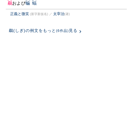
鷸
および
蝙蝠
正義と微笑
太宰治
(新字新仮名)
／
(著)
鷸(しぎ)の例文をもっと
見る
(6作品)