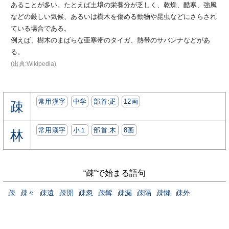
あることが多い。たとえば土壌の栄養分が乏しく、乾燥、酷寒、強風
などの厳しい気候、あるいは樹木を傷める動物や昆虫などにさらされ
ている場合である。
例えば、樹木のまばらな亜寒帯のタイガ、熱帯のサバンナなどがあ
る。
(出典:Wikipedia)
常用漢字
中学
部首:⽦
12画
疎
常用漢字
小１
部首:⽊
8画
林
“疎”で始まる語句
疎
疎々
疎遠
疎開
疎忽
疎髯
疎漏
疎隔
疎懶
疎外