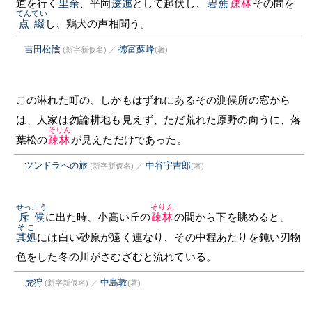
道を行く
里余
、平岡
逶迤
として起伏し、
碧蕪
疎林
その間を
てんてい
点綴
し、鶏犬の声相聞う。
吉田松陰
徳富蘇峰
(新字新仮名)
／
(著)
この淋れた町の、しかもはずれにあるその測候所の窓から
は、人家は勿論耕地も見えず、ただ荒れた原野の向うに、落
そりん
葉松の
疎林
が見えただけであった。
ツンドラへの旅
中谷宇吉郎
(新字新仮名)
／
(著)
せっこう
そりん
斥候
に出た時、小高い丘の
疎林
の間から下を眺めると、
そこ
其処
には白い砂原が遠く連なり、その中程あたりを鈍い刃物
色をした冬の川がさむざむと流れている。
虎狩
中島敦
(新字新仮名)
／
(著)