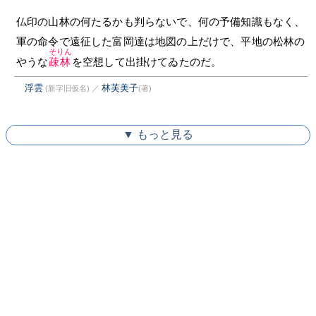
仏印の山林の何たるかも判らないで、何の予備知識もなく、
軍の命令で遠征した富岡達は地図の上だけで、平地の松林の
そりん
やうな
疎林
を空想して出掛けてゐたのだ。
浮雲
林芙美子
(新字旧仮名)
／
(著)
▼ もっと見る