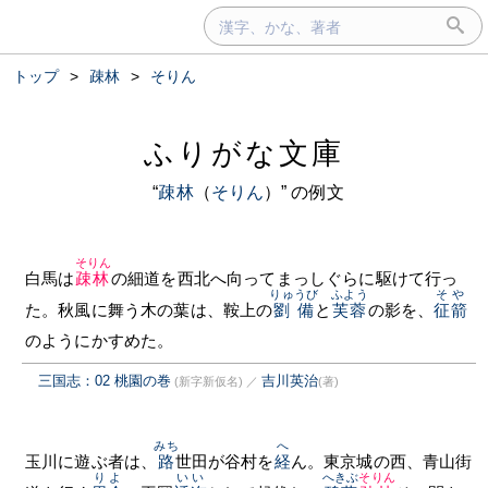
トップ
>
疎林
>
そりん
ふりがな文庫
“
疎林
（
そりん
）” の例文
そりん
白馬は
疎林
の細道を西北へ向ってまっしぐらに駆けて行っ
りゅうび
ふよう
そや
た。秋風に舞う木の葉は、鞍上の
劉備
と
芙蓉
の影を、
征箭
のようにかすめた。
三国志：02 桃園の巻
吉川英治
(新字新仮名)
／
(著)
みち
へ
玉川に遊ぶ者は、
路
世田が谷村を
経
ん。東京城の西、青山街
りよ
いい
へきぶ
そりん