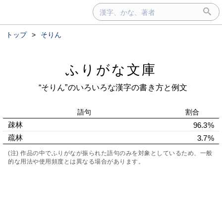
トップ
>
そりん
ふりがな文庫
“そりん”のいろいろな漢字の書き方と例文
語句
割合
疎林
96.3%
疏林
3.7%
(注) 作品の中でふりがなが振られた語句のみを対象としているため、一般
的な用法や使用頻度とは異なる場合があります。