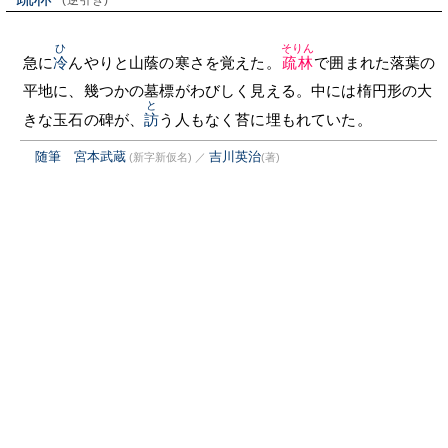
(逆引き)
ひ
そりん
急に
冷
んやりと山蔭の寒さを覚えた。
疏林
で囲まれた落葉の
平地に、幾つかの墓標がわびしく見える。中には楕円形の大
と
きな玉石の碑が、
訪
う人もなく苔に埋もれていた。
随筆 宮本武蔵
吉川英治
(新字新仮名)
／
(著)