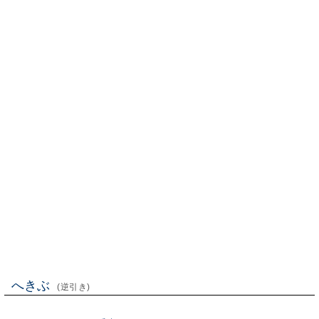
へきぶ
(逆引き)