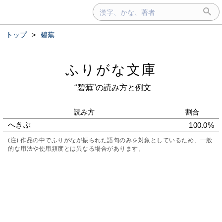
トップ
>
碧蕪
ふりがな文庫
“碧蕪”の読み方と例文
読み方
割合
へきぶ
100.0%
(注) 作品の中でふりがなが振られた語句のみを対象としているため、一般
的な用法や使用頻度とは異なる場合があります。