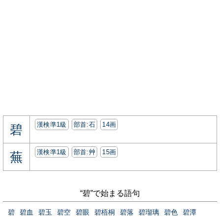
漢検準1級
部首:⽯
14画
碧
漢検準1級
部首:⾋
15画
蕪
“碧”で始まる語句
碧
碧血
碧玉
碧空
碧眼
碧梧桐
碧落
碧瑠璃
碧色
碧潭