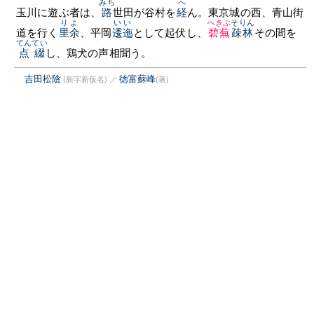
みち
へ
玉川に遊ぶ者は、
路
世田が谷村を
経
ん。東京城の西、青山街
りよ
いい
へきぶ
そりん
道を行く
里余
、平岡
逶迤
として起伏し、
碧蕪
疎林
その間を
てんてい
点綴
し、鶏犬の声相聞う。
吉田松陰
徳富蘇峰
(新字新仮名)
／
(著)