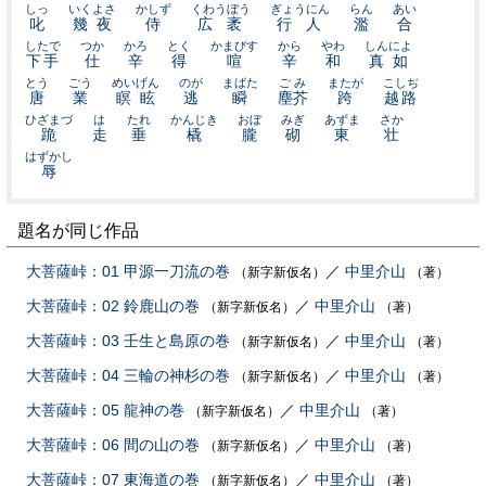
しっ
いくよさ
かしず
くわうぼう
ぎょうにん
らん
あい
叱
幾夜
侍
広袤
行人
濫
合
したで
つか
かろ
とく
かまびす
から
やわ
しんによ
下手
仕
辛
得
喧
辛
和
真如
とう
ごう
めいげん
のが
まばた
ごみ
またが
こしぢ
唐
業
瞑眩
逃
瞬
塵芥
跨
越路
ひざまづ
は
たれ
かんじき
おぼ
みぎ
あずま
さか
跪
走
垂
橇
朧
砌
東
壮
はずかし
辱
題名が同じ作品
大菩薩峠：01 甲源一刀流の巻
／
中里介山
（新字新仮名）
（著）
大菩薩峠：02 鈴鹿山の巻
／
中里介山
（新字新仮名）
（著）
大菩薩峠：03 壬生と島原の巻
／
中里介山
（新字新仮名）
（著）
大菩薩峠：04 三輪の神杉の巻
／
中里介山
（新字新仮名）
（著）
大菩薩峠：05 龍神の巻
／
中里介山
（新字新仮名）
（著）
大菩薩峠：06 間の山の巻
／
中里介山
（新字新仮名）
（著）
大菩薩峠：07 東海道の巻
／
中里介山
（新字新仮名）
（著）