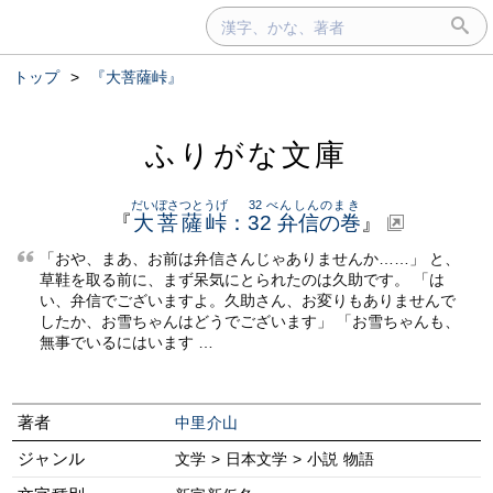
トップ
>
『大菩薩峠』
ふりがな文庫
だいぼさつとうげ
32 べんしんのまき
『
大菩薩峠
：
32 弁信の巻
』
「おや、まあ、お前は弁信さんじゃありませんか……」 と、
草鞋を取る前に、まず呆気にとられたのは久助です。 「は
い、弁信でございますよ。久助さん、お変りもありませんで
したか、お雪ちゃんはどうでございます」 「お雪ちゃんも、
無事でいるにはいます …
著者
中里介山
ジャンル
文学 > 日本文学 > 小説 物語