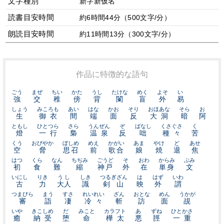
文字種別
新字新仮名
読書目安時間
約6時間44分（500文字/分）
朗読目安時間
約11時間13分（300文字/分）
作品に特徴的な語句
ごう
まぜ
ちい
かた
うし
たけな
めく
よそ
い
強
交
稚
傍
背
闌
盲
外
易
しょう
みころも
あい
はな
かお
そり
おほあな
そら
お
生
御衣
間
端
面
反
大洞
暗
阿
ともし
ひとつら
さら
うんぜん
ぞ
ばなし
くさぐさ
く
燈
一行
梟
温泉
反
咄
種々
苦
くう
おびやか
ぼしめ
めえ
かがい
あま
やけ
ど
あせ
空
脅
思召
前
歌合
娘
焼
退
焦
はつ
くら
なん
ちぢみ
ごうど
そ
おわ
からみ
ぶみ
初
食
難
縮
神戸
外
在
単身
文
いにし
りき
うし
しき
つるぎざん
は
はず
いわ
古
力
大人
識
剣山
映
外
謂
つまびら
まう
すさ
れいれい
ざん
おとな
めん
うかが
審
詣
凄
冷々
斬
訪
面
覘
いや
きこしめ
だ
みこと
カラフト
あ
ずね
ひとかさ
癒
納受
堕
命
樺太
悪
脛
一重