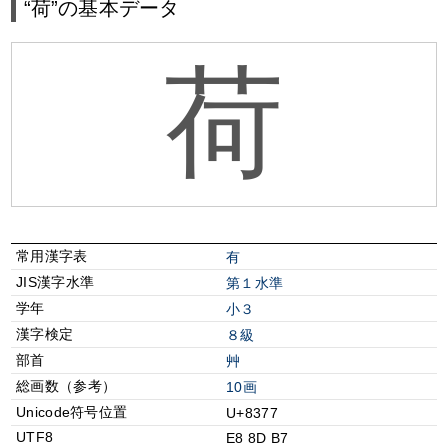
“荷”の基本データ
荷
常用漢字表
有
JIS漢字水準
第１水準
学年
小３
漢字検定
８級
部首
⾋
総画数（参考）
10画
Unicode符号位置
U+8377
UTF8
E8 8D B7