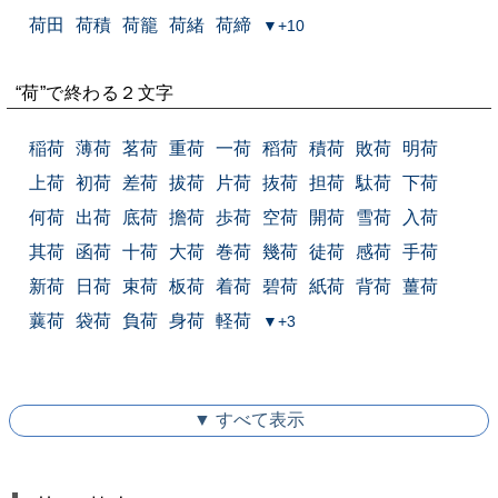
荷田
荷積
荷籠
荷緒
荷締
▼+10
“荷”で終わる２文字
稲荷
薄荷
茗荷
重荷
一荷
稻荷
積荷
敗荷
明荷
上荷
初荷
差荷
拔荷
片荷
抜荷
担荷
駄荷
下荷
何荷
出荷
底荷
擔荷
歩荷
空荷
開荷
雪荷
入荷
其荷
函荷
十荷
大荷
巻荷
幾荷
徒荷
感荷
手荷
新荷
日荷
束荷
板荷
着荷
碧荷
紙荷
背荷
薑荷
蘘荷
袋荷
負荷
身荷
軽荷
▼+3
▼ すべて表示