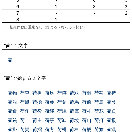
5
-
6
5
6
1
3
2
7
-
-
2
8
1
-
-
※ 登録件数は重複なし（始まる＞終わる＞挟む）
“荷” １文字
荷
“荷”で始まる２文字
荷物
荷車
荷担
荷足
荷拵
荷駄
荷梱
荷鞍
荷持
荷船
荷風
荷擔
荷葉
荷蘭
荷馬
荷前
荷嵩
荷兮
荷造
荷作
荷役
荷縄
荷繩
荷庫
荷札
荷花
荷負
荷銃
荷上
荷主
荷亭
荷卸
荷埃
荷山
荷打
荷扱
荷掛
荷揚
荷摺
荷方
荷桶
荷棒
荷橇
荷渡
荷溪