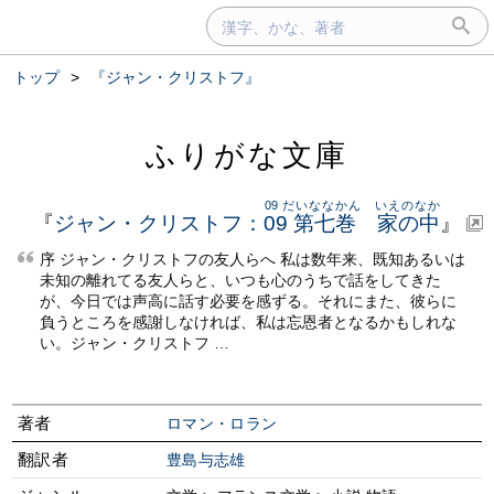
トップ
>
『ジャン・クリストフ』
ふりがな文庫
09 だいななかん いえのなか
『
ジャン・クリストフ
：
09 第七巻 家の中
』
序 ジャン・クリストフの友人らへ 私は数年来、既知あるいは
未知の離れてる友人らと、いつも心のうちで話をしてきた
が、今日では声高に話す必要を感ずる。それにまた、彼らに
負うところを感謝しなければ、私は忘恩者となるかもしれな
い。ジャン・クリストフ …
著者
ロマン・ロラン
翻訳者
豊島与志雄