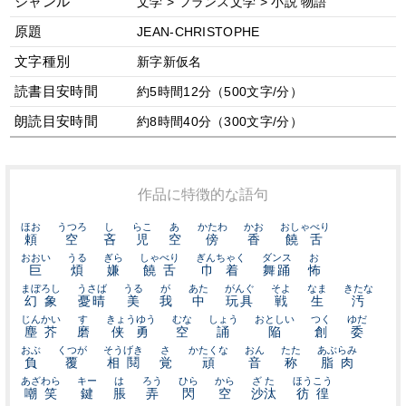
ジャンル
文学 > フランス文学 > 小説 物語
原題
JEAN-CHRISTOPHE
文字種別
新字新仮名
読書目安時間
約5時間12分（500文字/分）
朗読目安時間
約8時間40分（300文字/分）
作品に特徴的な語句
ほお
うつろ
し
らこ
あ
かたわ
かお
おしゃべり
頼
空
吝
児
空
傍
香
饒舌
おおい
うる
ぎら
しゃべり
ぎんちゃく
ダンス
お
巨
煩
嫌
饒舌
巾着
舞踊
怖
まぼろし
うさば
うる
が
あた
がんぐ
そよ
なま
きたな
幻象
憂晴
美
我
中
玩具
戦
生
汚
じんかい
す
きょうゆう
むな
しょう
おとしい
つく
ゆだ
塵芥
磨
侠勇
空
誦
陥
創
委
おぶ
くつが
そうげき
さ
かたくな
おん
たた
あぶらみ
負
覆
相鬩
覚
頑
音
称
脂肉
あざわら
キー
は
ろう
ひら
から
ざた
ほうこう
嘲笑
鍵
脹
弄
閃
空
沙汰
彷徨