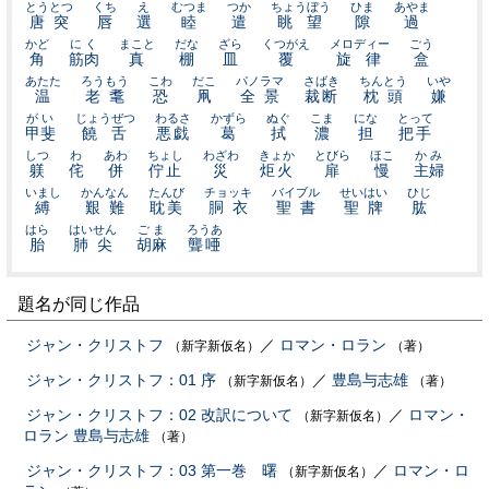
とうとつ
くち
え
むつま
つか
ちょうぼう
ひま
あやま
唐突
唇
選
睦
遣
眺望
隙
過
かど
にく
まこと
だな
ざら
くつがえ
メロディー
ごう
角
筋肉
真
棚
皿
覆
旋律
盒
あたた
ろうもう
こわ
だこ
パノラマ
さばき
ちんとう
いや
温
老耄
恐
凧
全景
裁断
枕頭
嫌
がい
じょうぜつ
わるさ
かずら
ぬぐ
こま
にな
とって
甲斐
饒舌
悪戯
葛
拭
濃
担
把手
しつ
わ
あわ
ちょし
わざわ
きょか
とびら
ほこ
かみ
躾
侘
併
佇止
災
炬火
扉
慢
主婦
いまし
かんなん
たんび
チョッキ
バイブル
せいはい
ひじ
縛
艱難
耽美
胴衣
聖書
聖牌
肱
はら
はいせん
ごま
ろうあ
胎
肺尖
胡麻
聾唖
題名が同じ作品
ジャン・クリストフ
／
ロマン・ロラン
（新字新仮名）
（著）
ジャン・クリストフ：01 序
／
豊島与志雄
（新字新仮名）
（著）
ジャン・クリストフ：02 改訳について
／
ロマン・
（新字新仮名）
ロラン
豊島与志雄
（著）
ジャン・クリストフ：03 第一巻 曙
／
ロマン・ロ
（新字新仮名）