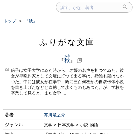
トップ
>
『秋』
ふりがな文庫
あき
『
秋
』
信子は女子大学にゐた時から、才媛の名声を担つてゐた。彼
女が早晩作家として文壇に打つて出る事は、殆誰も疑はなか
つた。中には彼女が在学中、既に三百何枚かの自叙伝体小説
を書き上げたなどと吹聴して歩くものもあつた。が、学校を
卒業して見ると、まだ女学 …
著者
芥川竜之介
ジャンル
文学 > 日本文学 > 小説 物語