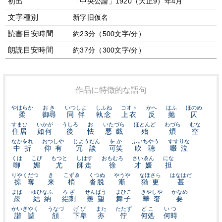
初出
「中央公論」1920（大正9）年4月
文字種別
新字旧仮名
読書目安時間
約23分（500文字/分）
朗読目安時間
約37分（300文字/分）
作品に特徴的な語句
やはらか
おき
いつしよ
しふね
コオト
かへ
はふ
ほのめ
柔
御尋
同伴
執念
上衣
反
抛
仄
すまひ
いかが
うしろ
お
いたづら
ほとんど
わづら
むな
住居
如何
後
怯
悪戯
殆
煩
空
なかをれ
おつしや
じようだん
をか
ふいちやう
すすりな
中折
仰有
冗談
可笑
吹聴
啜泣
くは
こび
もつと
しはす
おもむろ
さいゑん
にな
啣
媚
尤
師走
徐
才媛
担
りやくだつ
き
こずゑ
くつぬ
やうや
なほさら
はなはだ
掠奪
来
梢
沓脱
漸
猶更
甚
まば
ゆひなふ
ろざ
せんばう
まひこ
きやしや
かなめ
疎
結納
絽刺
羨望
舞子
華奢
要
かいぎやく
うなづ
げび
また
たたず
どこ
いつ
諧謔
頷
下卑
亦
佇
何処
何時