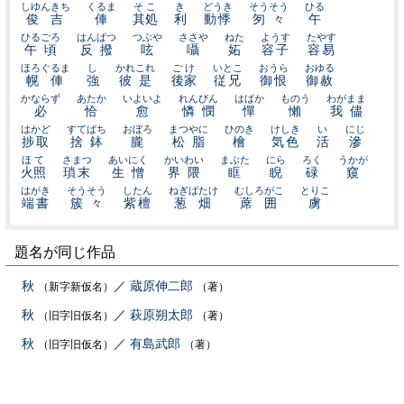
しゆんきち
くるま
そこ
き
どうき
そうそう
ひる
俊吉
俥
其処
利
動悸
匇々
午
ひるごろ
はんぱつ
つぶや
ささや
ねた
ようす
たやす
午頃
反撥
呟
囁
妬
容子
容易
ほろぐるま
し
かれこれ
ごけ
いとこ
おうら
おゆる
幌俥
強
彼是
後家
従兄
御恨
御赦
かならず
あたか
いよいよ
れんびん
はばか
ものう
わがまま
必
恰
愈
憐憫
憚
懶
我儘
はかど
すてばち
おぼろ
まつやに
ひのき
けしき
い
にじ
捗取
捨鉢
朧
松脂
檜
気色
活
滲
ほて
さまつ
あいにく
かいわい
まぶた
にら
ろく
うかが
火照
瑣末
生憎
界隈
眶
睨
碌
窺
はがき
そうそう
したん
ねぎばたけ
むしろがこ
とりこ
端書
簇々
紫檀
葱畑
蓆囲
虜
題名が同じ作品
秋
／
蔵原伸二郎
（新字新仮名）
（著）
秋
／
萩原朔太郎
（旧字旧仮名）
（著）
秋
／
有島武郎
（旧字旧仮名）
（著）