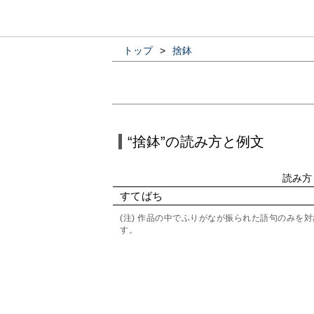
トップ
>
捨鉢
“捨鉢”の読み方と例文
読み方
すてばち
(注) 作品の中でふりがなが振られた語句のみ
す。