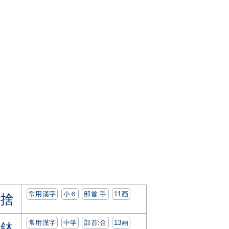
常用漢字
小６
部首:⼿
11画
捨
常用漢字
中学
部首:⾦
13画
鉢