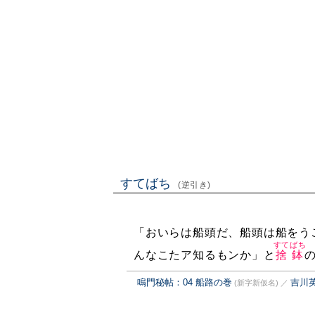
すてばち
(逆引き)
「おいらは船頭だ、船頭は船をう
すてばち
んなこたア知るもンか」と
捨鉢
鳴門秘帖：04 船路の巻
吉川
(新字新仮名)
／