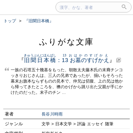
トップ
>
『旧聞日本橋』
ふりがな文庫
きゅうぶんにほんばし
13 おはかのすげかえ
『
旧聞日本橋
：
13 お墓のすげかえ
』
一族の石塔五十幾基をもった、朝散太夫藤木氏の末裔チンコ
ッきりおじさんは、三人の兄弟であったが、揃いもそろった
幕末お旗本ならずものの見本で、仲兄は切腹、上の兄は他か
ら帰ってきたところを、襖のかげから跳り出た父親が手にか
けたのだった。末子のチン …
著者
長谷川時雨
ジャンル
文学 > 日本文学 > 評論 エッセイ 随筆