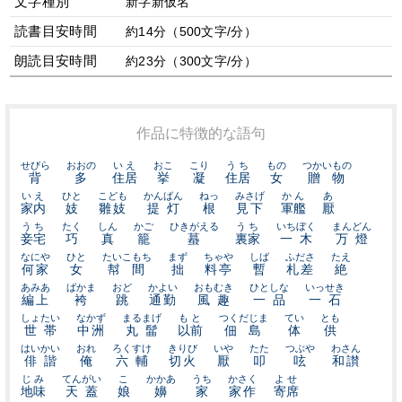
文字種別
新字新仮名
読書目安時間
約14分（500文字/分）
朗読目安時間
約23分（300文字/分）
作品に特徴的な語句
せびら
おおの
いえ
おこ
こり
うち
もの
つかいもの
背
多
住居
挙
凝
住居
女
贈物
いえ
ひと
こども
かんばん
ねっ
みさげ
かん
あ
家内
妓
雛妓
提灯
根
見下
軍艦
厭
うち
たく
しん
かご
ひきがえる
うち
いちぼく
まんどん
妾宅
巧
真
籠
蟇
裏家
一木
万燈
なにや
ひと
たいこもち
まず
ちゃや
しば
ふださ
たえ
何家
女
幇間
拙
料亭
暫
札差
絶
あみあ
ばかま
おど
かよい
おもむき
ひとしな
いっせき
編上
袴
跳
通勤
風趣
一品
一石
しょたい
なかず
まるまげ
もと
つくだじま
てい
とも
世帯
中洲
丸髷
以前
佃島
体
供
はいかい
おれ
ろくすけ
きりび
いや
たた
つぶや
わさん
俳諧
俺
六輔
切火
厭
叩
呟
和讃
じみ
てんがい
こ
かかあ
うち
かさく
よせ
地味
天蓋
娘
嬶
家
家作
寄席