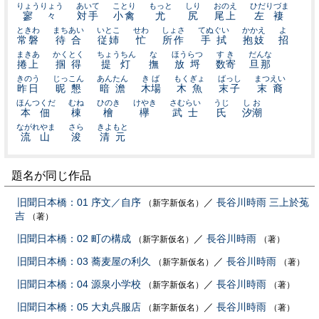
りょうりょう
あいて
ことり
もっと
しり
おのえ
ひだりづま
寥々
対手
小禽
尤
尻
尾上
左褄
ときわ
まちあい
いとこ
せわ
しょさ
てぬぐい
かかえ
よ
常磐
待合
従姉
忙
所作
手拭
抱妓
招
まきあ
かくとく
ちょうちん
な
ほうらつ
すき
だんな
捲上
掴得
提灯
撫
放埒
数寄
旦那
きのう
じっこん
あんたん
きば
もくぎょ
ばっし
まつえい
昨日
昵懇
暗澹
木場
木魚
末子
末裔
ほんつくだ
むね
ひのき
けやき
さむらい
うじ
しお
本佃
棟
檜
欅
武士
氏
汐潮
ながれやま
さら
きよもと
流山
浚
清元
題名が同じ作品
旧聞日本橋：01 序文／自序
／
長谷川時雨
三上於菟
（新字新仮名）
吉
（著）
旧聞日本橋：02 町の構成
／
長谷川時雨
（新字新仮名）
（著）
旧聞日本橋：03 蕎麦屋の利久
／
長谷川時雨
（新字新仮名）
（著）
旧聞日本橋：04 源泉小学校
／
長谷川時雨
（新字新仮名）
（著）
旧聞日本橋：05 大丸呉服店
／
長谷川時雨
（新字新仮名）
（著）