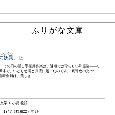
ふりがな文庫
くらのようい
枕の妖異
』
。 その日の話し手桜井作楽は、近頃では珍らしい和服姿——し
風体で、いとも悠揚と演壇に起ったのです。 真珠色の光の中
臨時会員は、美しき …
本文学 > 小説 物語
1947（昭和22）年3月