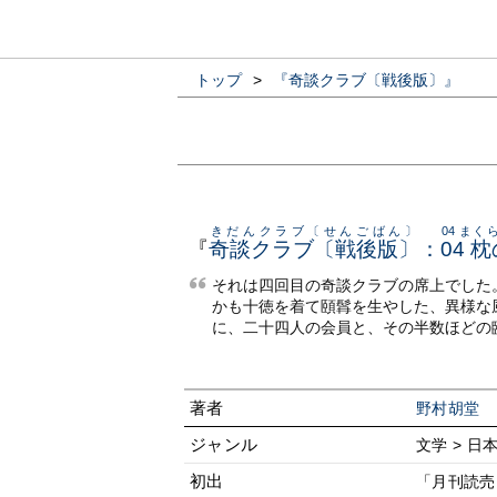
トップ
>
『奇談クラブ〔戦後版〕』
きだんクラブ〔せんごばん〕
04 ま
『
奇談クラブ〔戦後版〕
：
04 
それは四回目の奇談クラブの席上でした
かも十徳を着て頤髥を生やした、異様な
に、二十四人の会員と、その半数ほどの
著者
野村胡堂
ジャンル
文学 > 日
初出
「月刊読売」