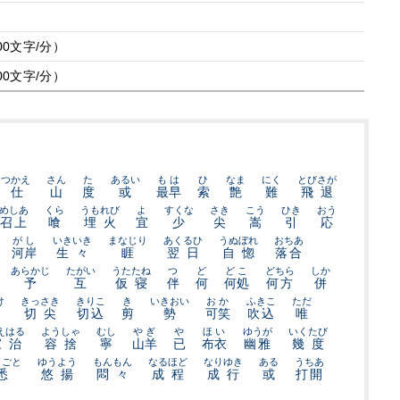
00文字/分）
00文字/分）
しつかえ
さん
た
あるい
もは
ひ
なま
にく
とびさが
召仕
山
度
或
最早
索
艶
難
飛退
めしあ
くら
うもれび
よ
すくな
さき
こう
ひき
おう
召上
喰
埋火
宜
少
尖
嵩
引
応
がし
いきいき
まなじり
あくるひ
うぬぼれ
おちあ
河岸
生々
睚
翌日
自惚
落合
あらかじ
たがい
うたたね
つ
ど
どこ
どちら
しか
予
互
仮寝
伴
何
何処
何方
併
け
きっさき
きりこ
き
いきおい
おか
ふきこ
ただ
切尖
切込
剪
勢
可笑
吹込
唯
えはる
ようしゃ
むし
やぎ
や
ほい
ゆうが
いくたび
家治
容捨
寧
山羊
已
布衣
幽雅
幾度
とごと
ゆうよう
もんもん
なるほど
なりゆき
ある
うちあ
悉
悠揚
悶々
成程
成行
或
打開