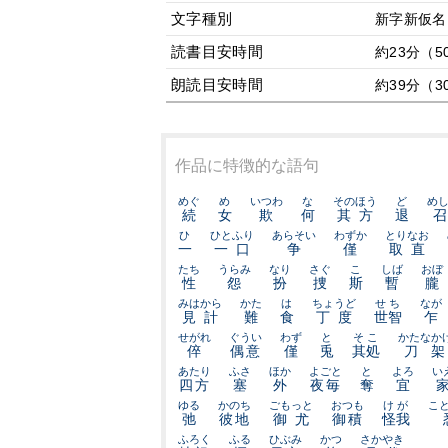
文字種別
新字新仮名
読書目安時間
約23分（5
朗読目安時間
約39分（3
作品に特徴的な語句
めぐ
め
いつわ
な
そのほう
ど
め
続
女
欺
何
其方
退
ひ
ひとふり
あらそい
わずか
とりなお
一
一口
争
僅
取直
たち
うらみ
なり
さぐ
こ
しば
おぼ
性
怨
扮
捜
斯
暫
朧
みはから
かた
は
ちょうど
せち
なが
見計
難
食
丁度
世智
乍
せがれ
ぐうい
わず
と
そこ
かたなか
倅
偶意
僅
兎
其処
刀架
あたり
ふさ
ほか
よごと
と
よろ
い
四方
塞
外
夜毎
奪
宜
ゆる
かのち
ごもっと
おつも
けが
こ
弛
彼地
御尤
御積
怪我
ふろく
ふる
ひぶみ
かつ
さかやき