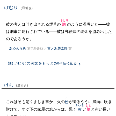
けむり
(逆引き)
けむり
彼の考えは吐き出される煙草の
烟
のように渦巻いた——彼
は刑事に尾行されている——彼は郵便局の現金を盗み出した
のであろうか。
あめんちあ
富ノ沢麟太郎
(新字新仮名)
／
(著)
烟(けむり)の例文をもっと
見る
(50作品+)
けむ
(逆引き)
こ
これはそも驚くまじき事か、火の
粉
が降るやうに満面に吹き
きいろ
けむ
附けて、すぐ下の家屋の窓からは、黒く
黄
い
烟
と赤い長い