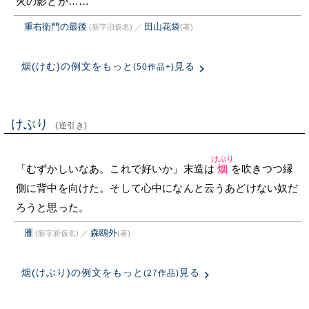
火の影とが……
重右衛門の最後
田山花袋
(新字旧仮名)
／
(著)
烟(けむ)の例文をもっと
見る
(50作品+)
けぶり
(逆引き)
けぶり
「むずかしいなあ。これで好いか」末造は
烟
を吹きつつ縁
側に背中を向けた。そして心中になんと云うあどけない奴だ
ろうと思った。
雁
森鴎外
(新字新仮名)
／
(著)
烟(けぶり)の例文をもっと
見る
(27作品)