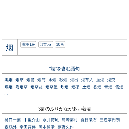
漢検1級
部首:⽕
10画
烟
“烟”を含む語句
黒烟
烟草
烟管
烟筒
水烟
砂烟
烟出
烟草入
血烟
烟突
煤烟
巻烟草
烟草盆
烟草屋
炊烟
烟硝
土烟
香烟
青烟
雪烟
...
“烟”のふりがなが多い著者
樋口一葉
中里介山
永井荷風
島崎藤村
夏目漱石
三遊亭円朝
森鴎外
幸田露伴
岡本綺堂
夢野久作