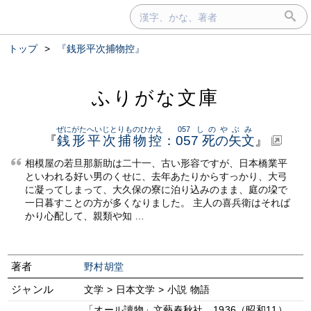
トップ
>
『銭形平次捕物控』
ふりがな文庫
ぜにがたへいじとりものひかえ
057 しのやぶみ
『
銭形平次捕物控
：
057 死の矢文
』
相模屋の若旦那新助は二十一、古い形容ですが、日本橋業平
といわれる好い男のくせに、去年あたりからすっかり、大弓
に凝ってしまって、大久保の寮に泊り込みのまま、庭の垜で
一日暮すことの方が多くなりました。 主人の喜兵衛はそれば
かり心配して、親類や知 …
著者
野村胡堂
ジャンル
文学 > 日本文学 > 小説 物語
「オール讀物」文藝春秋社、1936（昭和11）