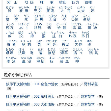
匁玉
取縋
呷
喉
噴出
四方
固唾
あずち
ちりがみ
ばいた
よたか
だいきゅう
たゆう
めい
垜
塵紙
売女
夜鷹
大弓
太夫
姪
こ
なだ
うち
びょうぶ
ぐあい
うま
よつ
ふくさ
娘
宥
家
屏風
工合
巧
巳刻
帛紗
うしろ
いまいま
ふんぬ
うら
かっぷく
いたずら
ふんまん
後方
忌々
忿怒
怨
恰幅
悪戯
憤懣
いただ
ほう
こしら
つか
ちょうちん
ゆうべ
きのう
戴
投
拵
掴
提灯
昨夜
昨日
くせもの
ひしゃく
しば
けたはず
ごんじ
あくび
ゆが
曲者
柄杓
柴
桁外
権治
欠伸
歪
おもや
ほら
い
あふ
むざん
たばこ
ひしひし
おもちゃ
母屋
法螺
淹
溢
無慙
煙草
犇々
玩具
ちんかん
なまじめ
ななつ
まぶ
へきけつ
かみ
珍漢
生湿
申刻
眩
碧血
神
題名が同じ作品
銭形平次捕物控：001 金色の処女
／
野村胡堂
（新字新仮名）
（著）
銭形平次捕物控：002 振袖源太
／
野村胡堂
（新字新仮名）
（著）
銭形平次捕物控：003 大盗懺悔
／
野村胡堂
（新字新仮名）
（著）