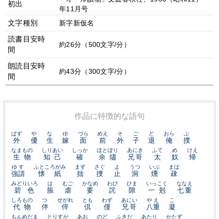
初出
年11月号
文字種別
新字新仮名
読書目安時
約26分（500文字/分）
間
朗読目安時
約43分（300文字/分）
間
作品に特徴的な語句
ぱず
や
な
ゆ
づら
めえ
そ
ご
ど
おら
ぶ
外
優
生
嫁
面
前
外
子
退
俺
撲
なまもの
しりあい
しっか
ほとぼり
あにき
ふて
め
けえ
生物
知己
確
余燼
兄哥
太
奴
帰
ゆす
ふところがみ
まず
さぐ
よ
うつ
いぶ
まば
強請
懐紙
拙
捜
止
洞
燻
疎
みどりいろ
は
むご
かなめ
わび
ひま
いっこく
ななえ
碧色
脹
虐
要
詫
隙
一剋
七重
しろもの
つ
せがれ
とも
わず
あにい
やえ
こ
代物
伴
倅
倶
僅
兄哥
八重
凝
もんめだま
とりすが
あお
のど
ふきだ
あたり
かたず