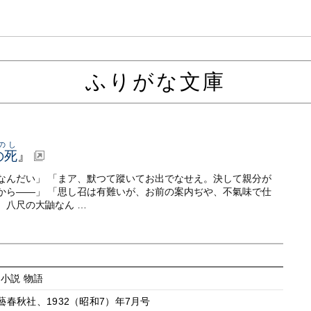
ふりがな文庫
ょのし
の死
』
なんだい」 「まア、默つて蹤いてお出でなせえ。決して親分が
から——」 「思し召は有難いが、お前の案内ぢや、不氣味で仕
、八尺の大鼬なん …
 小説 物語
春秋社、1932（昭和7）年7月号