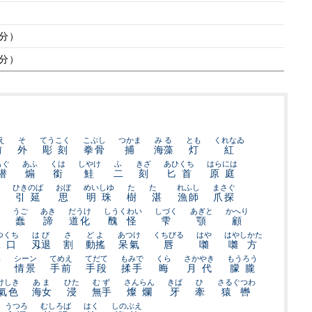
/分）
/分）
え
そ
てうこく
こぶし
つかま
みる
とも
くれなゐ
前
外
彫刻
拳骨
捕
海藻
灯
紅
もぐ
あふ
くは
しやけ
ふ
きざ
あひくち
はらには
潜
煽
銜
鮭
二
刻
匕首
原庭
ひきのば
おぼ
めいしゆ
た
たゝ
れふし
まさぐ
引延
思
明珠
樹
湛
漁師
爪探
うご
あき
だうけ
しうくわい
しづく
あぎと
かへり
蠢
諦
道化
醜怪
雫
顎
顧
つくち
はび
さ
どよ
あつけ
くちびる
はや
はやしかた
兎口
刄退
割
動搖
呆氣
唇
囃
囃方
ら
シーン
てめえ
てだて
もみで
くら
さかやき
もうろう
情景
手前
手段
揉手
晦
月代
朦朧
けしき
あま
ひた
むず
さんらん
きば
ひ
さるぐつわ
氣色
海女
浸
無手
燦爛
牙
牽
猿轡
うつろ
むしろば
はく
しのぶえ