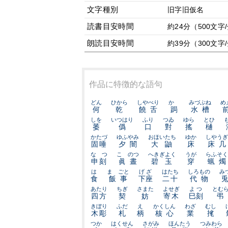
文字種別
旧字旧仮名
読書目安時間
約24分（500文字
朗読目安時間
約39分（300文字
作品に特徴的な語句
どん
ひから
しやべり
かゞ
みづぶね
め
何
乾
饒舌
跼
水槽
しを
いつはり
ふり
つゐ
ゆら
とひ
萎
僞
口
對
搖
樋
かたづ
ゆふやみ
おほいたち
ゆか
しやうぎ
固唾
夕闇
大鼬
床
床几
なゝつ
こゝのつ
へきぎよく
うが
らふそく
申刻
眞晝
碧玉
穿
蝋燭
は
まゝごと
げざ
はたち
しろもの
み
食
飯事
下座
二十
代物
あたり
ちぎ
さまた
よせぎ
よつ
とむ
四方
契
妨
寄木
巳刻
弔
きぼり
ふだ
え
かくしん
わざ
むし
木彫
札
柄
核心
業
毮
つか
はくせん
さがみ
ほんたう
つみわら