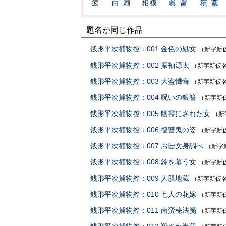
疲
白扇
相模
眞當
積藁
題名が同じ作品
銭形平次捕物控：001 金色の処女
（新字新
銭形平次捕物控：002 振袖源太
（新字新仮
銭形平次捕物控：003 大盗懺悔
（新字新仮
銭形平次捕物控：004 呪いの銀簪
（新字新
銭形平次捕物控：005 幽霊にされた女
（新
銭形平次捕物控：006 復讐鬼の姿
（新字新
銭形平次捕物控：007 お珊文身調べ
（新字
銭形平次捕物控：008 鈴を慕う女
（新字新
銭形平次捕物控：009 人肌地蔵
（新字新仮
銭形平次捕物控：010 七人の花嫁
（新字新
銭形平次捕物控：011 南蛮秘法箋
（新字新