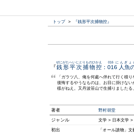
トップ
>
『銭形平次捕物控』
ぜにがたへいじとりものひかえ
016 にんぎ
『
銭形平次捕物控
：
016 人魚
「ガラツ八、俺を何處へ伴れて行く積り
後悔するやうなものは、お目に掛けない
樣がねえ。又丹波笹山で生捕りましたる
著者
野村胡堂
ジャンル
文学 > 日本文学 >
初出
「オール讀物」文藝