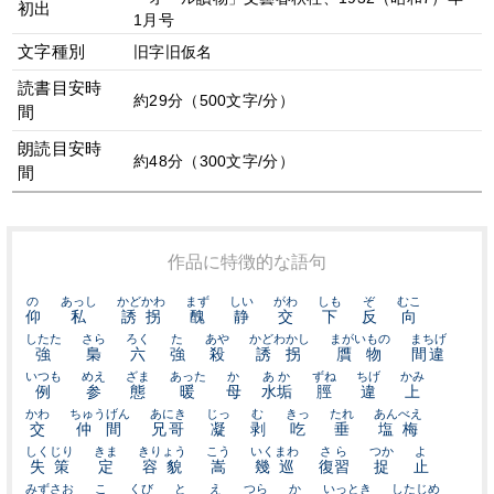
初出
1月号
文字種別
旧字旧仮名
読書目安時
約29分（500文字/分）
間
朗読目安時
約48分（300文字/分）
間
作品に特徴的な語句
の
あっし
かどかわ
まず
しい
がわ
しも
ぞ
むこ
仰
私
誘拐
醜
静
交
下
反
向
したた
さら
ろく
た
あや
かどわかし
まがいもの
まちげ
強
梟
六
強
殺
誘拐
贋物
間違
いつも
めえ
ざま
あった
か
あか
ずね
ちげ
かみ
例
参
態
暖
母
水垢
脛
違
上
かわ
ちゅうげん
あにき
じっ
む
きっ
たれ
あんべえ
交
仲間
兄哥
凝
剥
吃
垂
塩梅
しくじり
きま
きりょう
こう
いくまわ
さら
つか
よ
失策
定
容貌
嵩
幾巡
復習
捉
止
みずさお
こ
くび
と
え
つら
か
いっとき
したじめ