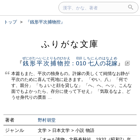
トップ
>
『銭形平次捕物控』
ふりがな文庫
ぜにがたへいじとりものひかえ
010 しちにんのはなよめ
『
銭形平次捕物控
：
010 七人の花嫁
』
本篇もまた、平次の独身もの。許嫁の美しくて純情なお静が
平次のために喜んで死地に赴きます。 「やい、八」 「何で
す、親分」 「ちょいと顔を貸しな」 「へ、へ、へッ、こんな
面でもよかったら、存分に使って下せえ」 「気取るなよ、ど
うせ身代りの贋首 …
著者
野村胡堂
ジャンル
文学 > 日本文学 > 小説 物語
「オール讀物」文藝春秋社、1932（昭和7）年