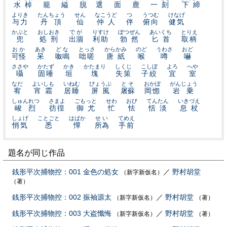
水棹
籠
縊
脱
選
面
鹿
一刻
下締
よりき
たんちょう
せん
なこうど
つ
うつむ
けなげ
与力
丹頂
仙
仲人
伴
俯向
健気
かぶと
おしおき
でが
りすけ
ぼつぜん
あいくち
とりえ
兜
処刑
出涸
利助
勃然
匕首
取柄
おか
あき
どな
とっさ
からかみ
のど
うわさ
おど
可怪
呆
呶鳴
咄嗟
唐紙
喉
噂
嚇
ささや
かたず
かき
かたまり
しくじ
こしぼ
よろ
へや
囁
固唾
垣
塊
失策
子絞
宜
室
なだ
よいしも
いねむ
びょうぶ
とそ
おかぼ
がんじょう
宥
宵霜
居睡
屏風
屠蘇
岡惚
岩乗
しゅんれつ
さまよ
ごもっと
せわ
おび
てんたん
いきづえ
峻烈
彷徨
御尤
忙
怯
恬淡
息杖
しょげ
ことごと
はばか
せい
てめえ
悄気
悉
憚
所為
手前
題名が同じ作品
銭形平次捕物控：001 金色の処女
／
野村胡堂
（新字新仮名）
（著）
銭形平次捕物控：002 振袖源太
／
野村胡堂
（新字新仮名）
（著）
銭形平次捕物控：003 大盗懺悔
／
野村胡堂
（新字新仮名）
（著）