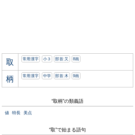
常用漢字
小３
部首:⼜
8画
取
常用漢字
中学
部首:⽊
9画
柄
“取柄”の類義語
値
特長
美点
“取”で始まる語句