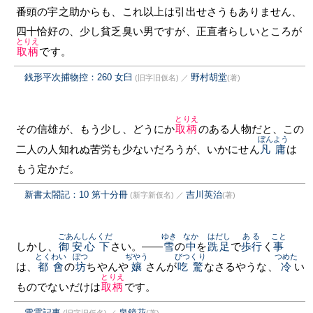
番頭の宇之助からも、これ以上は引出せさうもありません、
四十恰好の、少し貧乏臭い男ですが、正直者らしいところが
とりえ
取柄
です。
銭形平次捕物控：260 女臼
野村胡堂
(旧字旧仮名)
／
(著)
とりえ
その信雄が、もう少し、どうにか
取柄
のある人物だと、この
ぼんよう
二人の人知れぬ苦労も少ないだろうが、いかにせん
凡庸
は
もう定かだ。
新書太閤記：10 第十分冊
吉川英治
(新字新仮名)
／
(著)
ごあんしん
くだ
ゆき
なか
はだし
ある
こと
しかし、
御安心
下
さい。——
雪
の
中
を
跣足
で
歩行
く
事
とくわい
ぼつ
ぢやう
びつくり
つめた
は、
都會
の
坊
ちやんや
孃
さんが
吃驚
なさるやうな、
冷
い
とりえ
ものでないだけは
取柄
です。
雪霊記事
泉鏡花