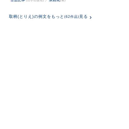
(旧字旧仮名)
／
(著)
取柄(とりえ)の例文をもっと
見る
(62作品)