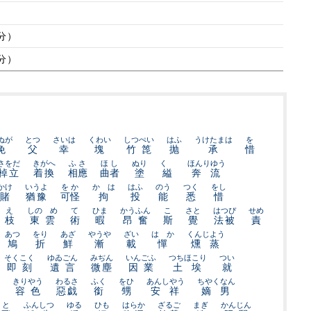
/分）
/分）
ぬが
とつ
さいは
くわい
しつぺい
はふ
うけたまは
を
免
父
幸
塊
竹箆
抛
承
惜
さをだ
きがへ
ふさ
ほし
ぬり
くゝ
ほんりゆう
棹立
着換
相應
曲者
塗
縊
奔流
かけ
いうよ
をか
かゝは
はふ
のう
つく
をし
賭
猶豫
可怪
拘
投
能
悉
惜
え
しのゝめ
て
ひま
かうふん
こ
さと
はつぴ
せめ
枝
東雲
術
暇
昂奮
斯
覺
法被
責
あつ
をり
あざ
やうや
ざい
はゞか
くんじよう
鳩
折
鮮
漸
載
憚
燻蒸
そくこく
ゆゐごん
みぢん
いんごふ
つちほこり
つい
即刻
遺言
微塵
因業
土埃
就
きりやう
わるさ
ふく
をひ
あんしやう
ちやくなん
容色
惡戯
銜
甥
安祥
嫡男
けと
ふんしつ
ゆる
ひも
はらか
ざるご
まぎ
かんじん