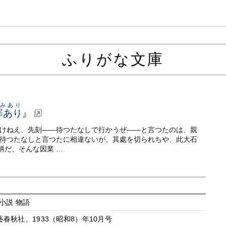
ふりがな文庫
つみあり
罪あり
』
いけねえ、先刻——待つたなしで行かうぜ——と言つたのは、親
、待つたなしと言つたに相違ないが、其處を切られちや、此大石
柄だ、そんな因業 …
 小説 物語
春秋社、1933（昭和8）年10月号