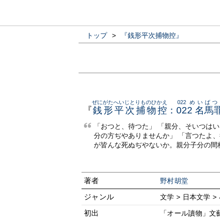
トップ
>
『銭形平次捕物控』
ぜにがたへいじとりものひかえ
022 めいば
『
銭形平次捕物控
：
022 名馬
「おつと、待つた」 「親分、そいつは
分の方ぢやありませんか」 「言つたよ
が皆んな死ぬぢやないか。親分子分の間
著者
野村胡堂
ジャンル
文学 > 日本文学 >
初出
「オール讀物」文藝