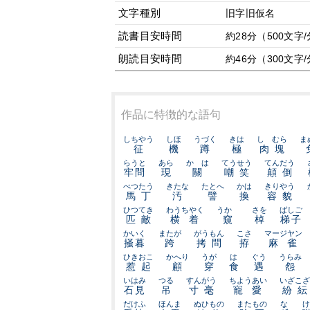
文字種別
旧字旧仮名
読書目安時間
約28分（500文字
朗読目安時間
約46分（300文字
作品に特徴的な語句
しちやう
しほ
うづく
きは
しゝむら
ま
征
機
蹲
極
肉塊
らうと
あら
かゝは
てうせう
てんだう
牢問
現
關
嘲笑
顛倒
べつたう
きたな
たとへ
かは
きりやう
馬丁
汚
譬
換
容貌
ひつてき
わうちやく
うかゞ
さを
ばしご
匹敵
横着
窺
棹
梯子
かいく
またが
がうもん
こさ
マージヤン
掻暮
跨
拷問
拵
麻雀
ひきおこ
かへり
うが
は
ぐう
うらみ
惹起
顧
穿
食
遇
怨
いはみ
つる
すんがう
ちようあい
いざこざ
石見
吊
寸毫
寵愛
紛紜
だけふ
ほんま
ぬひもの
またもの
な