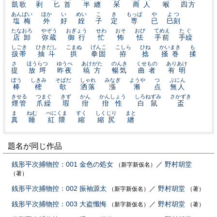
凱歌
剥
匕首
半纏
呆
商人
喉
四方
あんばい
ほか
い
めい
こ
き
もっぱ
や
よつ
塩梅
外
好
姪
子
定
専
已
巳刻
たなおろ
やぞう
おぎょう
せわ
おそ
おび
てめえ
たぐ
店卸
弥蔵
御行
忙
怖
怯
手前
手繰
しごき
ひきだし
こまぬ
げんこ
こしら
ひね
かいまき
も
扱帯
抽斗
拱
拳固
拵
捻
掻巻
揉
さ
ほうらつ
ゆうべ
あけがた
のんき
くせもの
ありあけ
提
放埒
昨夜
暁方
暢気
曲者
有明
ぼう
しきみ
そばだ
しゃれ
みなぎ
ようや
つ
ぶにん
棒
樒
欹
洒落
漲
漸
点
無人
きせる
つまぐ
きず
かん
かんしょう
しろねずみ
さかずき
煙管
爪繰
瑕
疳
疳性
白鼠
盃
ま
ねむ
べにくま
すく
しくじり
まと
真
睡
紅隈
縮
縮尻
纏
題名が同じ作品
銭形平次捕物控：001 金色の処女
／
野村胡堂
（新字新仮名）
（著）
銭形平次捕物控：002 振袖源太
／
野村胡堂
（新字新仮名）
（著）
銭形平次捕物控：003 大盗懺悔
／
野村胡堂
（新字新仮名）
（著）