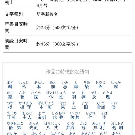
初出
6月号
文字種別
新字新仮名
読書目安時
約28分（500文字/分）
間
朗読目安時
約46分（300文字/分）
間
作品に特徴的な語句
まず
わっし
あたし
めえ
いみ
と
そめ
おやじ
しっか
醜
私
私
前
忌
扉
染
爺
確
かご
さお
たくら
ほとけしょう
そ
む
そむ
かたま
籠
蒼
謀
仏性
削
剥
反
塊
つか
かけまも
ほんちょう
はた
よ
まなこ
なだ
にお
捉
掛守
本町
果
止
眼
雪崩
香
でっち
あるじ
よつ
しろもの
いはい
せがれ
そば
丁稚
主人
亥刻
代物
位牌
倅
側
やさおとこ
さっき
はちじょう
ぐる
かぶ
みょうり
おしおき
優男
先刻
八丈
共謀
冠
冥利
処刑
がいか
は
あいくち
はんてん
あき
あきんど
のど
あたり