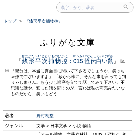
トップ
>
『銭形平次捕物控』
ふりがな文庫
ぜにがたへいじとりものひかえ
015 かいでんしろいねずみ
『
銭形平次捕物控
：
015 怪伝白い鼠
』
「親分は、本当に真面目に聞いて下さるでしょうか、笑っち
ゃ嫌でございますよ」 「藪から棒に、そんな事を言っても判
りゃしません。もう少し順序を立てて話してみて下さい。不
思議な話や、変った話を聞くのが、言わば私の商売みたいな
ものだから、笑いもどう …
著者
野村胡堂
ジャンル
文学 > 日本文学 > 小説 物語
「オール讀物」文藝春秋社、1932（昭和7）年