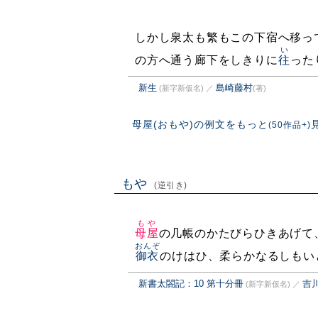
しかし泉太も繁もこの下宿へ移っ
い
の方へ通う廊下をしきりに
往
った
新生
島崎藤村
(新字新仮名)
／
(著)
母屋(おもや)の例文をもっと
(50作品+)
もや
(逆引き)
もや
母屋
の几帳のかたびらひきあげて
おんぞ
御衣
のけはひ、柔らかなるしもい
新書太閤記：10 第十分冊
吉
(新字新仮名)
／