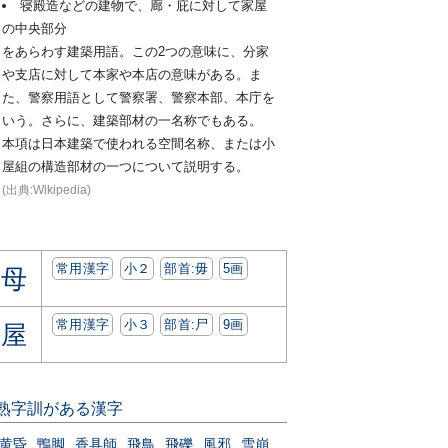
寝殿造などの建物で、廊・庇に対して家屋
の中央部分
をあらわす建築用語。この2つの意味に、分家
や支店に対して本家や本店の意味がある。ま
た、警察用語として警察署、警察本部、本庁を
いう。さらに、建築部材の一名称でもある。
本項は日本建築で使われる空間名称、または小
屋組の構造部材の一つについて説明する。
(出典:Wikipedia)
常用漢字
小２
部首:⽏
5画
母
常用漢字
小３
部首:⼫
9画
屋
熟字訓がある漢字
黄昏
鴨脚
香具師
飛鳥
飛礫
風邪
雪崩