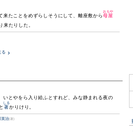
おもや
て来たことをめずらしそうにして、離座敷から
母屋
り来たりした。
見る
、いとやをら入り給ふとすれど、みな静まれる夜の
しる
と
著
かりけり。
川英治
(著)