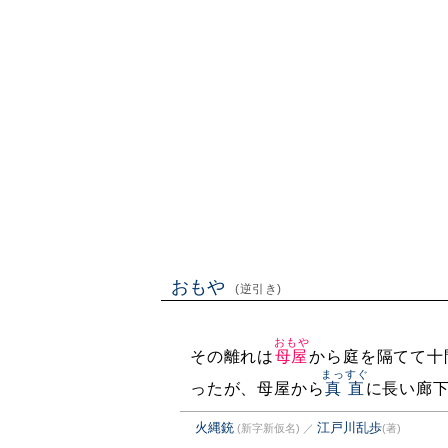
おもや
(逆引き)
おもや
その離れは
母屋
から庭を隔てて十
まっすぐ
ったが、母屋から
真直
に長い廊
火縄銃
江戸川乱歩
(新字新仮名)
／
(著)