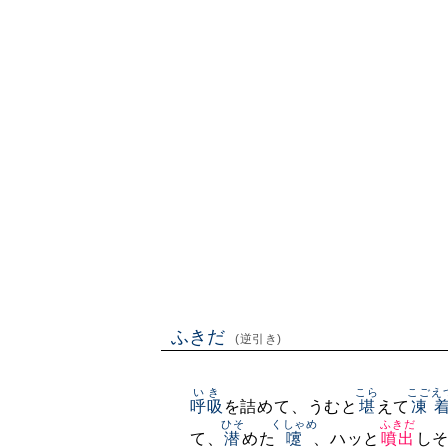
ふきだ
(逆引き)
いき
こら
こごえ
呼吸
を詰めて、うむと
堪
えて
凍
ひそ
くしゃめ
ふきだ
て、
潜
めた
嚔
、ハッと
噴出
し