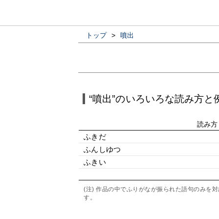
トップ
>
噴出
“噴出”のいろいろな読み方と
読み方
ふきだ
ふんしゆつ
ふきい
(注) 作品の中でふりがなが振られた語句のみ
す。