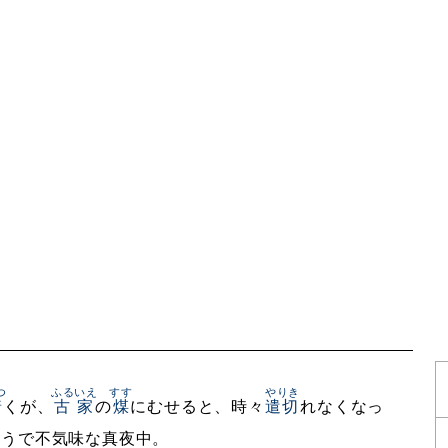
つ
ふるいえ
すす
やりき
着
くが、
古家
の
煤
にむせると、時々
遣切
れなくなっ
そうで不気味な真夜中。