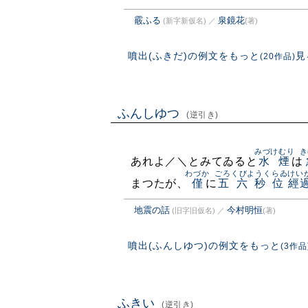
霰ふる
泉鏡花
(新字新仮名)
／
(著)
噴出(ふきだ)の例文をもっと
見
(20作品)
ふんしゆつ
(逆引き)
みづけむり
き
あれよ／＼とみてゐると
水煙
は
わづか
ごろくびようくらゐ
けい
まつたが、
僅
に
五六秒位
經
地震の話
今村明恒
(旧字旧仮名)
／
(著)
噴出(ふんしゆつ)の例文をもっと
(3作品
ふきい
(逆引き)