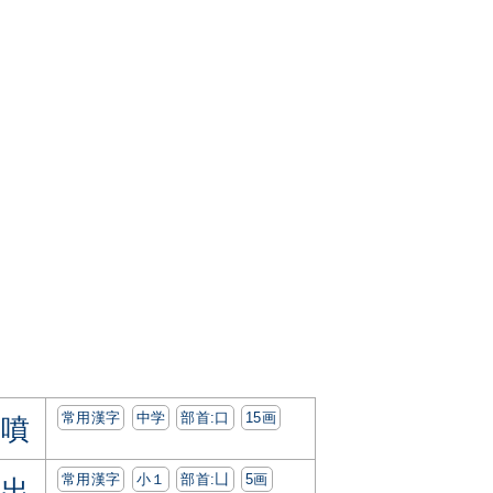
常用漢字
中学
部首:⼝
15画
噴
常用漢字
小１
部首:⼐
5画
出