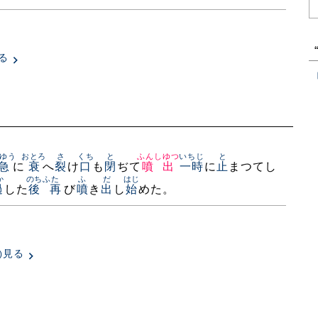
る
ゆう
おとろ
さ
くち
と
ふんしゆつ
いちじ
と
急
に
衰
へ
裂
け
口
も
閉
ぢて
噴出
一時
に
止
まつてし
か
のち
ふたゝ
ふ
だ
はじ
過
した
後
再
び
噴
き
出
し
始
めた。
見る
)