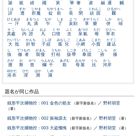
築
籠
繕
繩
舅
華奢
虐
融通
觸
くは
すか
じやま
ぢやうまへ
た
と
ぐわんこ
ひるがへ
詳
透
邪魔
錠前
長
閉
頑固
飜
ひとあせ
まるつぶ
なが
しま
よつ
きやうらく
しか
かし
一汗
丸潰
乍
了
亥刻
享樂
併
傾
そこ
ないしよ
およ
くや
ふく
あつけ
ただ
ひとへ
其處
内證
凡
口惜
含
呆氣
唯
單衣
たいてい
かんち
こしぼ
みなしご
こあみ
こまた
たてこ
大抵
奸智
子絞
孤兒
小網
小股
建込
し
てつもの
がまん
うちか
しごき
げんこ
こしら
か
強
徹者
我慢
打枯
扱帶
拳固
拵
掻
さが
か
かつ
らんかん
あざむ
おもや
くら
かし
搜
斯
曾
欄干
欺
母屋
比
河岸
ゆかた
ひた
はか
しめ
浴衣
浸
測
濕
題名が同じ作品
銭形平次捕物控：001 金色の処女
／
野村胡堂
（新字新仮名）
（著）
銭形平次捕物控：002 振袖源太
／
野村胡堂
（新字新仮名）
（著）
銭形平次捕物控：003 大盗懺悔
／
野村胡堂
（新字新仮名）
（著）