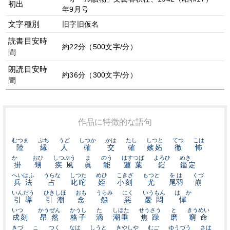
初出
年9月号
文字種別
旧字旧仮名
読書目安時
約22分（500文字/分）
間
朗読目安時
約36分（300文字/分）
間
作品に特徴的な語句
むつま
ぷち
うど
しつか
かは
たし
しつと
てつ
こは
陸
縁
人
確
交
確
嫉妬
徹
怖
かゝ
おひ
しつぷう
ま
のう
はすつぱ
よろひ
めきゝ
掛
甥
疾風
眞
能
蓮葉
鎧
鑑定
へいはふ
うらな
しつた
めひ
こきざ
もつと
をは
くづ
兵法
占
叱咜
姪
小刻
尤
尾羽
崩
いんだう
ひきしほ
おも
うらみ
にく
いうもん
はゞか
引導
引潮
念
怨
惡
憂悶
憚
いつゝ
かうぜん
かうし
た
しほた
せうさう
と
きうめい
戌刻
昂然
格子
滴
潮垂
焦躁
磨
窮命
きづ
こ
つく
なは
しうと
きやしや
むご
ゆうづう
さは