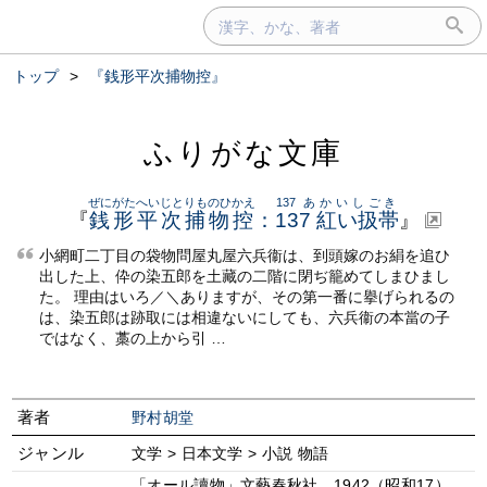
トップ
>
『銭形平次捕物控』
ふりがな文庫
ぜにがたへいじとりものひかえ
137 あかいしごき
『
銭形平次捕物控
：
137 紅い扱帯
』
小網町二丁目の袋物問屋丸屋六兵衞は、到頭嫁のお絹を追ひ
出した上、伜の染五郎を土藏の二階に閉ぢ籠めてしまひまし
た。 理由はいろ／＼ありますが、その第一番に擧げられるの
は、染五郎は跡取には相違ないにしても、六兵衞の本當の子
ではなく、藁の上から引 …
著者
野村胡堂
ジャンル
文学 > 日本文学 > 小説 物語
「オール讀物」文藝春秋社、1942（昭和17）