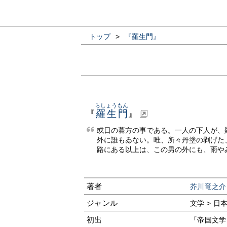
トップ
>
『羅生門』
らしょうもん
『
羅生門
』
或日の暮方の事である。一人の下人が、
外に誰もゐない。唯、所々丹塗の剥げた
路にある以上は、この男の外にも、雨や
著者
芥川竜之介
ジャンル
文学 > 日
初出
「帝国文学」