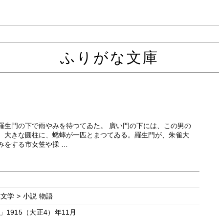
ふりがな文庫
羅生門の下で雨やみを待つてゐた。 廣い門の下には、この男の
、大きな圓柱に、蟋蟀が一匹とまつてゐる。羅生門が、朱雀大
みをする市女笠や揉 …
本文学 > 小説 物語
1915（大正4）年11月