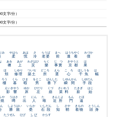
00文字/分）
00文字/分）
りみ
やはら
あは
さ
らうば
まへ
はうちやく
わづか
顧
柔
慌
冷
老婆
前
逢着
僅
な
あを
あが
わざはひ
らく
じゞつ
きやうと
は
襖
上
災
樂
事實
京都
果
ほゝ
しゆり
ついぢ
どころ
えら
こゝろ
ほしうを
はゞ
頬
修理
築土
所
選
心
干魚
幅
ろう
くら
ひま
をとこ
ばんした
しゆんかん
しゆだん
樓
暮
暇
男
番下
瞬間
手段
えいきやう
ゆか
ひだり
くづ
さいれう
たきぎ
はじ
影響
床
左
崩
菜料
薪
始
ふや
うはさ
だ
にん
たゞ
きんじよ
もん
とほ
夕燒
噂
出
人
唯
近所
門
遠
ん
しようはい
いらか
いしだん
し
さや
きもの
とうしん
分
勝敗
甍
石段
知
鞘
着物
頭身
たうぜん
ひげ
しび
からす