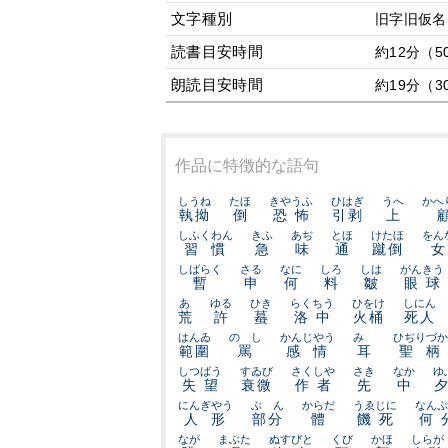
文字種別
旧字旧仮名
読書目安時間
約12分（5
朗読目安時間
約19分（3
作品に特徴的な語句
しうね
たほ
きやうふ
ひはぎ
うへ
かへ
執拗
倒
恐怖
引剥
上
しふくわん
きふ
あぢ
とほ
けたほ
をん
習慣
急
味
通
蹴倒
女
しばらく
さる
なに
しろ
しは
がんきう
暫
申
何
料
皺
眼球
あ
ゆる
ひき
らくちう
ひをけ
しにん
荒
許
蟇
洛中
火桶
死人
はんゐ
のゝし
かんじやう
みゝ
ひぢりづか
範圍
罵
感情
耳
聖柄
しつばう
すゐび
さくしや
さき
なか
ゆ
失望
衰微
作者
先
中
にんぎやう
ぶゞん
からだ
うゑじに
なんぷ
人形
部分
體
饑死
何
なが
まぶた
ぬすびと
くび
かほ
しらが